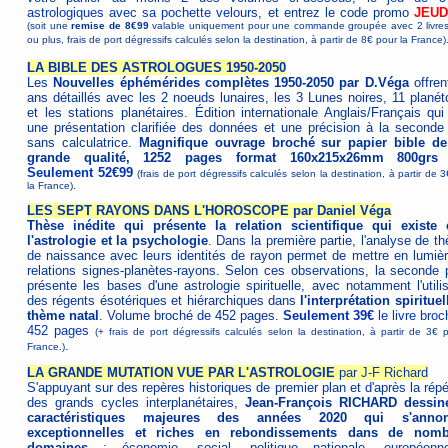
astrologiques avec sa pochette velours
, et entrez le code promo
JEUD
(soit une
remise de 8€99
valable uniquement pour une commande groupée avec 2 livres 
ou plus, frais de port dégressifs calculés selon la destination, à partir de 8€ pour la France)
LA BIBLE DES ASTROLOGUES 1950-2050
Les
Nouvelles éphémérides complètes 1950-2050 par D.Véga
offren
ans détaillés avec les 2 noeuds lunaires, les 3 Lunes noires, 11 planét
et les stations planétaires. Édition internationale Anglais/Français qui
une présentation clarifiée des données et une précision à la seconde 
sans calculatrice.
Magnifique ouvrage broché sur papier bible de
grande qualité, 1252 pages format 160x215x26mm 800grs 
Seulement 52€99
(frais de port dégressifs calculés selon la destination, à partir de 
la France).
LES SEPT RAYONS DANS L'HOROSCOPE par Daniel Véga
Thèse inédite qui présente la relation scientifique qui existe 
l'astrologie et la psychologie
. Dans la première partie, l'analyse de t
de naissance avec leurs identités de rayon permet de mettre en lumièr
relations signes-planètes-rayons. Selon ces observations, la seconde p
présente les bases d'une astrologie spirituelle, avec notamment l'utilis
des régents ésotériques et hiérarchiques dans
l'interprétation spiritue
thème natal
. Volume broché de 452 pages.
Seulement 39€
le livre bro
452 pages
(+ frais de port dégressifs calculés selon la destination, à partir de 3€ 
.
France.)
LA GRANDE MUTATION VUE PAR L'ASTROLOGIE
par J-F Richard
S'appuyant sur des repères historiques de premier plan et d'après la répé
des grands cycles interplanétaires,
Jean-François RICHARD dessin
caractéristiques majeures des années 2020 qui s'annon
exceptionnelles et riches en rebondissements dans de nomb
domaines
: économie, social, politique nationale, européen