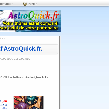
contacter
Panier
ck.fr
'AstroQuick.fr.
o boutique astrologique
.78 La lettre d'AstroQuick.Fr
le
jeu
tez à
 dés