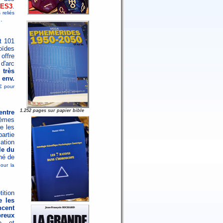
ES3
.
reliés
.
.
t 101
oïdes
 offre
d'arc
 très
env.
3€ pour
1.252 pages sur papier bible
entre
hèmes
e les
artie
ation
lle du
ché de
pour la
tition
e les
cent
reux
ne et