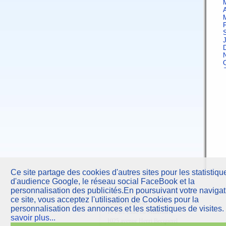
A
F
J
A
F
Ce site partage des cookies d'autres sites pour les statistiqu
d'audience Google, le réseau social FaceBook et la
J
personnalisation des publicités.En poursuivant votre navigat
ce site, vous acceptez l'utilisation de Cookies pour la
AstroQuick
sarl
A
personnalisation des annonces et les statistiques de visites.
10 Parc Club du Millénaire
savoir plus...
1025 avenue Henri Becquerel
F