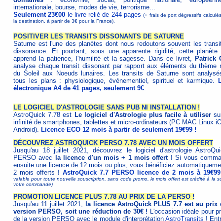
internationale, bourse, modes de vie, terrorisme...
Seulement 23€00
le livre relié de 244 pages
(+ frais de port dégressifs calculé
la destination, à partir de 3€ pour la France).
POSITIVER LES TRANSITS DISSONANTS DE SATURNE
Saturne est l'une des planètes dont nous redoutons souvent les transi
dissonance. Et pourtant, sous une apparente rigidité, cette planète
apprend la patience, l'humilité et la sagesse. Dans ce livret,
Patrick 
analyse chaque transit dissonant par rapport aux éléments du thème n
du Soleil aux Noeuds lunaires. Les transits de Saturne sont analysé
tous les plans : physiologique, événementiel, spirituel et karmique.
L
électronique A4 de 41 pages, seulement 9€
.
LE LOGICIEL D'ASTROLOGIE SANS PUB NI INSTALLATION !
AstroQuick 7.78 est
Le logiciel d'Astrologie plus facile à utiliser
su
infinité de smartphones, tablettes et micro-ordinateurs (PC MAC Linux i
Android).
Licence ECO 12 mois à partir de seulement 19€99 !
DÉCOUVREZ ASTROQUICK PERSO 7.78 AVEC UN MOIS OFFERT
Jusqu'au 18 juillet 2021, découvrez le logiciel d'astrologie AstroQu
PERSO avec
la licence d'un mois + 1 mois offert
! Si vous comm
ensuite une licence de 12 mois ou plus, vous bénéficiez automatiqueme
2 mois offerts !
AstroQuick 7.7 PERSO licence de 2 mois à 19€99
valable pour toute nouvelle souscription, sans code promo, le mois offert est crédité à la s
votre commande)
PROMOTION LICENCE PLUS 7.78 AU PRIX DE LA PERSO !
Jusqu'au 11 juillet 2021,
la licence AstroQuick PLUS 7.7 est au prix 
version PERSO, soit une réduction de 30€ !
L'occasion idéale pour pr
de la version PERSO avec le module d'interprétation
AstroTransits
! Entr