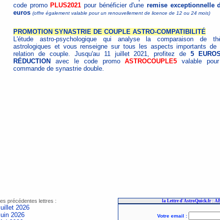
code promo
PLUS2021
pour bénéficier d'une
remise exceptionnelle 
euros
(offre également valable pour un renouvellement de licence de 12 ou 24 mois)
PROMOTION SYNASTRIE DE COUPLE ASTRO-COMPATIBILITÉ
L'étude astro-psychologique qui analyse la comparaison de t
astrologiques et vous renseigne sur tous les aspects importants de 
relation de couple. Jusqu'au 11 juillet 2021, profitez de
5 EURO
RÉDUCTION
avec le code promo
ASTROCOUPLE5
valable pour
commande de synastrie double.
es précédentes lettres :
uillet 2026
Juin 2026