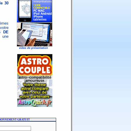
de 30
hèmes
votre
S DE
 une
video de présentation