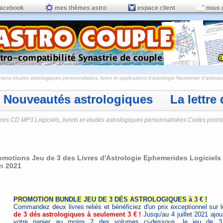
facebook
mes thèmes astro
espace client
nous 
ions études astrologiques personnalisées, livres et applications d'astrologie
Newsletter d'astroqui
Nouveautés astrologiques La lettre d
vres CD MP3 Logiciels, livrets et etudes astrologiques personnalisées Codes prom
omotions Jeu de 3 des Livres d'Astrologie Ephemerides Logiciels 7
in 2021
PROMOTION BUNDLE JEU DE 3 DÉS ASTROLOGIQUES à 3 € !
Commandez deux livres reliés et bénéficiez d'un prix exceptionnel sur 
de 3 dés astrologiques à seulement 3 € !
Jusqu'au 4 juillet 2021 ajou
votre panier au moins 2 des volumes ci-dessous, le
jeu de 3