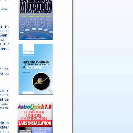
s selon
ts en
 nous
Giani
atal,
s sur
ivret
r une
OS ou
ick 7
andez
nt de
(offre
uite de
de la
ofiter
ez le