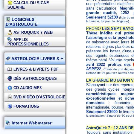
CALCUL DU SIGNE
une présentation clarifiée
SOLAIRE
sans calculatrice.
Magnifi
grande qualité, 1252
Seulement 52€99
(frais de p
LOGICIELS
la France, 6€ pour la Belgique).
D'ASTROLOGIE
PROMO
LES SEPT RAYON
ASTROQUICK 7 WEB
Thèse inédite qui présen
l'astrologie et la psychol
APPLIS
de naissance avec leurs id
PROFESSIONNELLES
relations signes-planètes-
présente les bases d'une as
des régents ésotériques et 
ASTROLOGIE LIVRES & +
thème natal. Volume broc
avril 2022 profitez des
ASPE22
.
LIVRES & LIVRETS PDF
(* frais de port dégres
Remise de 2€ pour les autres des
DÉS ASTROLOGIQUES
LA GRANDE MUTATION V
S'appuyant sur des repères h
CD AUDIO MP3
des grands cycles interpl
caractéristiques maj
DVD VIDÉO D'ASTROLOGIE
exceptionnelles et ri
domaines
: économie, s
FORMATIONS
internationale, bourse, mode
Seulement 23€00
le livre 
la destination, à partir de 3€ pour
Internet Webmaster
AstroQuick 7 : 12 ANS 
Toujours sans installatio