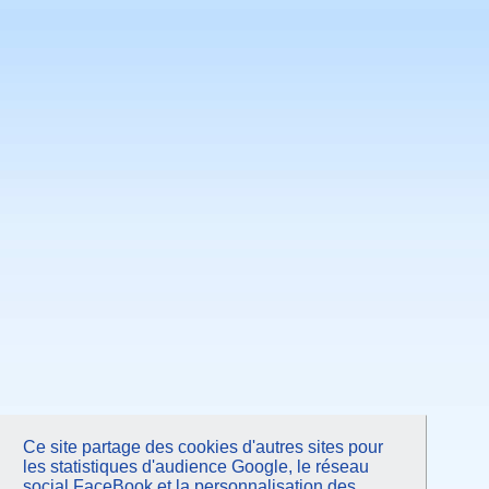
Mai 2011
Avril 2011
Mars 2011
Février 2011
Janvier 2011
Novembre 2010
Septembre 2010
Juin 2010
Mars 2010
Janvier 2010
Octobre 2009
Juin 2009
Mars 2009
Janvier 2009
Octobre 2008
Juin 2008
Avril 2008
Octobre 2007
Juin 2007
Février 2007
Septembre 2006
Mars 2006
Ce site partage des cookies d'autres sites pour
les statistiques d'audience Google, le réseau
social FaceBook et la personnalisation des