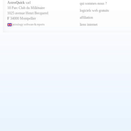
Mai 2024
AstroQuick
sarl
qui sommes-nous ?
Avril 2024
10 Parc Club du Millénaire
Mars 2024
logiciels web gratuits
1025 avenue Henri Becquerel
Février 2024
affiliation
Janvier 2024
F
34000 Montpellier
Décembre 2023
liens internet
astrology software & reports
Novembre 2023
Octobre 2023
Septembre 2023
Aout 2023
Juillet 2023
Juin 2023
Mai 2023
Avril 2023
Mars 2023
Février 2023
Janvier 2023
Décembre 2022
Novembre 2022
Octobre 2022
Septembre 2022
Aout 2022
Juillet 2022
Juin 2022
Mai 2022
Avril 2022
Mars 2022
Février 2022
Janvier 2022
Décembre 2021