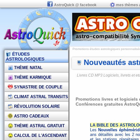
AstroQuick @ facebook
mes thèmes 
Promotions études astrologiques personnalisées,
ÉTUDES
ASTROLOGIQUES
Nouveautés astr
THÈME NATAL
Livres CD MP3 Logiciels, livrets et 
THÈME KARMIQUE
SYNASTRIE DE COUPLE
CLIMAT ASTRAL TRANSITS
Promotions livres et logiciels
Conférences gratuites AstroQ
RÉVOLUTION SOLAIRE
ASTRO CADEAUX
LA BIBLE DES ASTROLOG
THÈME ASTRAL GRATUIT
Les
Nouvelles éphémérid
ans détaillés avec les 2 no
CALCUL DE L'ASCENDANT
et les stations planétaires