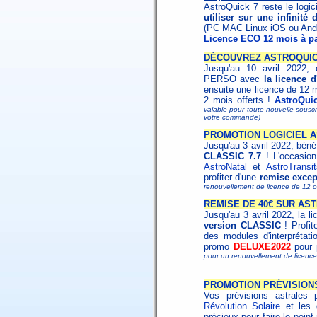
AstroQuick 7 reste le logic
utiliser sur une infinité
(PC MAC Linux iOS ou Andr
Licence ECO 12 mois à pa
DÉCOUVREZ ASTROQUICK
Jusqu'au 10 avril 2022, d
PERSO avec
la licence 
ensuite une licence de 12 
2 mois offerts !
AstroQui
valable pour toute nouvelle souscri
votre commande)
PROMOTION LOGICIEL A
Jusqu'au 3 avril 2022, béné
CLASSIC 7.7
! L'occasion 
AstroNatal
et
AstroTransit
profiter d'une
remise excep
renouvellement de licence de 12 o
REMISE DE 40€ SUR AS
Jusqu'au 3 avril 2022, la l
version CLASSIC
! Profit
des modules d'interprétat
promo
DELUXE2022
pour p
pour un renouvellement de licen
PROMOTION PRÉVISION
Vos prévisions astrales 
Révolution Solaire
et les
précieux pour faire le poin