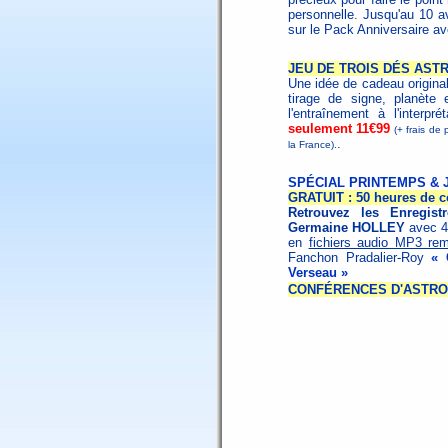
personnelle. Jusqu'au 10 a
sur le Pack Anniversaire a
JEU DE TROIS DÉS AST
Une idée de cadeau origina
tirage de signe, planète 
l'entraînement à l'interpr
seulement 11€99
(+ frais de 
.
la France).
SPÉCIAL PRINTEMPS & 
GRATUIT : 50 heures de c
Retrouvez les Enregis
Germaine HOLLEY
avec 4
en
fichiers audio MP3 rem
Fanchon Pradalier-Roy
« 
Verseau »
CONFÉRENCES D'ASTROL