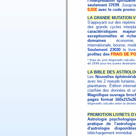
l'interprétation spirituelle
seulement 37€99
. Jusqu'a
0,01€
avec le code prom
LA GRANDE MUTATION V
S'appuyant sur des repères h
des grands cycles interpl
caractéristiques maj
exceptionnelles et ri
domaines
: économie, s
internationale, bourse, mode
Seulement 23€00
le liv
profitez des
FRAIS DE PO
* (frais de port dégressifs calculé
de 2€99 pour les autres destinat
LA BIBLE DES ASTROLOG
Les
Nouvelles éphémérid
avec les 2 noeuds lunaires,
planétaires. Édition interna
clarifiée des données et un
Magnifique ouvrage broché
pages format 160x215x2
dégressifs calculés selon la destin
PROMOTION LIVRETS D
Astrologie psychologiqu
pratique de l'astrologie
d'astrologie disponibl
téléchargement immédiat.