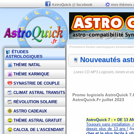
AstroQuick @ facebook
mes thèmes 
Promotions études astrologiques personnalisées,
ÉTUDES
ASTROLOGIQUES
Nouveautés astr
THÈME NATAL
Livres CD MP3 Logiciels, livrets et 
THÈME KARMIQUE
SYNASTRIE DE COUPLE
CLIMAT ASTRAL TRANSITS
Promo logiciels AstroQuick 7
AstroQuick.Fr juillet 2023
RÉVOLUTION SOLAIRE
ASTRO CADEAUX
AstroQuick 7 : + DE 13
THÈME ASTRAL GRATUIT
Toujours sans installation, 
depuis plus de 13 ans !
Ast
CALCUL DE L'ASCENDANT
cher et le plus facile à ut