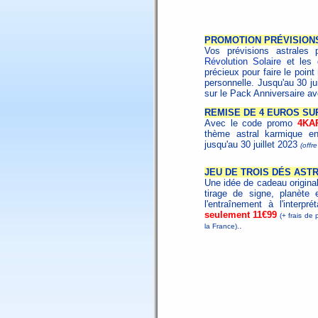
PROMOTION PRÉVISION
Vos prévisions astrales 
Révolution Solaire
et les
précieux pour faire le poin
personnelle. Jusqu'au 30 ju
sur le Pack Anniversaire a
REMISE DE 4 EUROS SU
Avec le code promo
4KA
thème astral karmique en
jusqu'au 30 juillet 2023
(offr
JEU DE TROIS DÉS AST
Une idée de cadeau origina
tirage de signe, planète 
l'entraînement à l'interpr
seulement 11€99
(+ frais de 
.
la France).