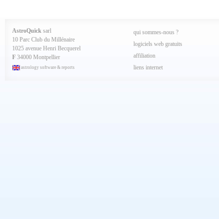
Aout 2024
Juillet 2024
Juin 2024
Mai 2024
AstroQuick
sarl
qui sommes-nous ?
Avril 2024
10 Parc Club du Millénaire
Mars 2024
logiciels web gratuits
1025 avenue Henri Becquerel
Février 2024
affiliation
Janvier 2024
F
34000 Montpellier
Décembre 2023
liens internet
astrology software & reports
Novembre 2023
Octobre 2023
Septembre 2023
Aout 2023
Juillet 2023
Juin 2023
Mai 2023
Avril 2023
Mars 2023
Février 2023
Janvier 2023
Décembre 2022
Novembre 2022
Octobre 2022
Septembre 2022
Aout 2022
Juillet 2022
Juin 2022
Mai 2022
Avril 2022
Mars 2022