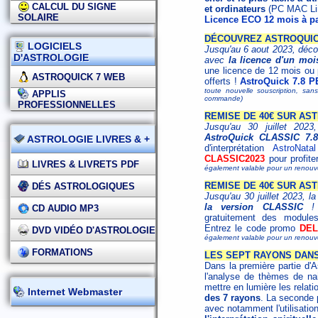
CALCUL DU SIGNE
et ordinateurs
(PC MAC Lin
SOLAIRE
Licence ECO 12 mois à pa
DÉCOUVREZ ASTROQUICK
LOGICIELS
Jusqu'au 6 aout 2023, déco
D'ASTROLOGIE
avec
la licence d'un moi
une licence de 12 mois ou
ASTROQUICK 7 WEB
offerts !
AstroQuick 7.8 P
toute nouvelle souscription, san
APPLIS
commande)
PROFESSIONNELLES
REMISE DE 40€ SUR AST
Jusqu'au 30 juillet 202
AstroQuick CLASSIC 7.8
ASTROLOGIE LIVRES & +
d'interprétation
AstroNatal
CLASSIC2023
pour profite
LIVRES & LIVRETS PDF
également valable pour un renouv
REMISE DE 40€ SUR AS
DÉS ASTROLOGIQUES
Jusqu'au 30 juillet 2023, l
la version CLASSIC
CD AUDIO MP3
gratuitement des modules
Entrez le code promo
DEL
DVD VIDÉO D'ASTROLOGIE
également valable pour un renouv
FORMATIONS
LES SEPT RAYONS DAN
Dans la première partie d'A
l'analyse de thèmes de na
mettre en lumière les relat
Internet Webmaster
des 7 rayons
. La seconde p
avec notamment l'utilisati