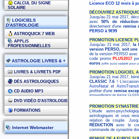
CALCUL DU SIGNE
Licence ECO 12 mois à pa
SOLAIRE
DÉCOUVREZ ASTROQUICK
Jusqu'au 21 mai 2017, déco
LOGICIELS
avec
50% de réduction
D'ASTROLOGIE
directement d'une
remise 
PERSO à 9€99
ASTROQUICK 7 WEB
PROMOTION LICENCE PLU
APPLIS
Jusqu'au 21 mai 2017,
la 
PROFESSIONNELLES
version PERSO, soit une 
de la version PERSO avec l
code promo
PLUS2017
pou
ASTROLOGIE LIVRES & +
euros
(offre aussi valable pour
LIVRES & LIVRETS PDF
PROMOTION LOGICIEL A
Jusqu'au 21 mai 2017, béné
DÉS ASTROLOGIQUES
CLASSIC 7.6
! L'occasion 
AstroNatal
et
AstroTransit
profiter d'une
remise excep
CD AUDIO MP3
renouvellement de licence CLASSI
DVD VIDÉO D'ASTROLOGIE
PROMOTION SYNASTRIE 
FORMATIONS
L'étude astro-psycholo
astrologiques et vous ren
relation de couple. Jus
RÉDUCTION
avec le c
Internet Webmaster
commande de synastrie dou
REMISE DE 4 EUROS SU