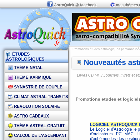
AstroQuick @ facebook
mes thèmes 
Promotions études astrologiques personnalisées,
ÉTUDES
ASTROLOGIQUES
Nouveautés astr
THÈME NATAL
Livres CD MP3 Logiciels, livrets et 
THÈME KARMIQUE
SYNASTRIE DE COUPLE
CLIMAT ASTRAL TRANSITS
Promotions etudes et logiciels
RÉVOLUTION SOLAIRE
ASTRO CADEAUX
LOGICIEL ASTROQUICK E
THÈME ASTRAL GRATUIT
Le Logiciel d'Astrologie le p
d'ordinateurs PC MAC L
CALCUL DE L'ASCENDANT
d'éphémérides des positions