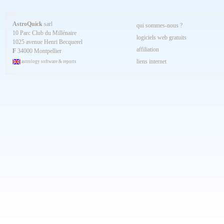
Juillet 2024
Juin 2024
Mai 2024
AstroQuick
sarl
qui sommes-nous ?
Avril 2024
10 Parc Club du Millénaire
Mars 2024
logiciels web gratuits
1025 avenue Henri Becquerel
Février 2024
affiliation
Janvier 2024
F
34000 Montpellier
Décembre 2023
liens internet
astrology software & reports
Novembre 2023
Octobre 2023
Septembre 2023
Aout 2023
Juillet 2023
Juin 2023
Mai 2023
Avril 2023
Mars 2023
Février 2023
Janvier 2023
Décembre 2022
Novembre 2022
Octobre 2022
Septembre 2022
Aout 2022
Juillet 2022
Juin 2022
Mai 2022
Avril 2022
Mars 2022
Février 2022