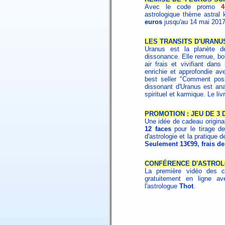
Avec le code promo
astrologique thème astral 
euros
jusqu'au 14 mai 201
LES TRANSITS D'URANUS 
Uranus est la planète de
dissonance. Elle remue, bou
air frais et vivifiant dans
enrichie et approfondie ave
best seller "Comment posit
dissonant d'Uranus est ana
spirituel et karmique.
Le li
PROMOTION : JEU DE 3
Une idée de cadeau origin
12 faces
pour le tirage de
d'astrologie et la pratique d
Seulement 13€99, frais de
CONFÉRENCE D'ASTROL
La première vidéo des c
gratuitement en ligne 
l'astrologue
Thot
.