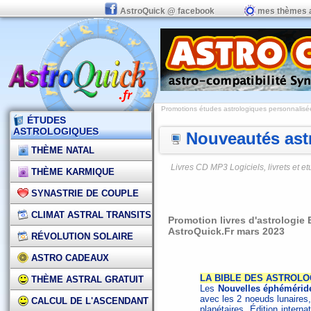
AstroQuick @ facebook
mes thèmes 
Promotions études astrologiques personnalisées,
ÉTUDES
ASTROLOGIQUES
Nouveautés astr
THÈME NATAL
Livres CD MP3 Logiciels, livrets et 
THÈME KARMIQUE
SYNASTRIE DE COUPLE
CLIMAT ASTRAL TRANSITS
Promotion livres d'astrologie
AstroQuick.Fr mars 2023
RÉVOLUTION SOLAIRE
ASTRO CADEAUX
LA BIBLE DES ASTROLOG
THÈME ASTRAL GRATUIT
Les
Nouvelles éphémérid
avec les 2 noeuds lunaires,
CALCUL DE L'ASCENDANT
planétaires. Édition interna