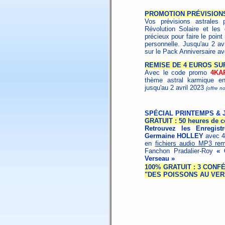
PROMOTION PRÉVISION
Vos prévisions astrales 
Révolution Solaire
et les
précieux pour faire le poin
personnelle. Jusqu'au 2 av
sur le Pack Anniversaire a
REMISE DE 4 EUROS SU
Avec le code promo
4KA
thème astral karmique en
jusqu'au 2 avril 2023
(offre n
SPÉCIAL PRINTEMPS & 
GRATUIT : 50 heures de c
Retrouvez les Enregis
Germaine HOLLEY
avec 4
en
fichiers audio MP3 rem
Fanchon Pradalier-Roy
« 
Verseau »
100% GRATUIT : 3 CONF
"DES POISSONS AU VER