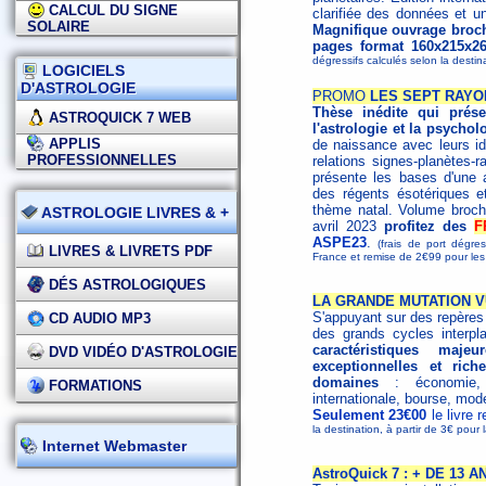
CALCUL DU SIGNE
clarifiée des données et un
SOLAIRE
Magnifique ouvrage broché
pages format 160x215x2
dégressifs calculés selon la destin
LOGICIELS
D'ASTROLOGIE
PROMO
LES SEPT RAYO
Thèse inédite qui présen
ASTROQUICK 7 WEB
l'astrologie et la psychol
APPLIS
de naissance avec leurs id
PROFESSIONNELLES
relations signes-planètes-
présente les bases d'une as
des régents ésotériques et 
thème natal. Volume broc
ASTROLOGIE LIVRES & +
avril 2023
profitez des
F
ASPE23
.
(frais de port dégre
LIVRES & LIVRETS PDF
France et remise de 2€99 pour le
DÉS ASTROLOGIQUES
LA GRANDE MUTATION V
S'appuyant sur des repères h
CD AUDIO MP3
des grands cycles interpl
caractéristiques maj
DVD VIDÉO D'ASTROLOGIE
exceptionnelles et ri
domaines
: économie, s
FORMATIONS
internationale, bourse, mode
Seulement 23€00
le livre 
la destination, à partir de 3€ pour
Internet Webmaster
AstroQuick 7 : + DE 13