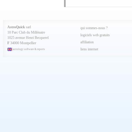
Octobre 2024
Septembre 2024
Aout 2024
Juillet 2024
Juin 2024
Mai 2024
AstroQuick
sarl
qui sommes-nous ?
Avril 2024
10 Parc Club du Millénaire
Mars 2024
logiciels web gratuits
1025 avenue Henri Becquerel
Février 2024
affiliation
Janvier 2024
F
34000 Montpellier
Décembre 2023
liens internet
astrology software & reports
Novembre 2023
Octobre 2023
Septembre 2023
Aout 2023
Juillet 2023
Juin 2023
Mai 2023
Avril 2023
Mars 2023
Février 2023
Janvier 2023
Décembre 2022
Novembre 2022
Octobre 2022
Septembre 2022
Aout 2022
Juillet 2022
Juin 2022
Mai 2022