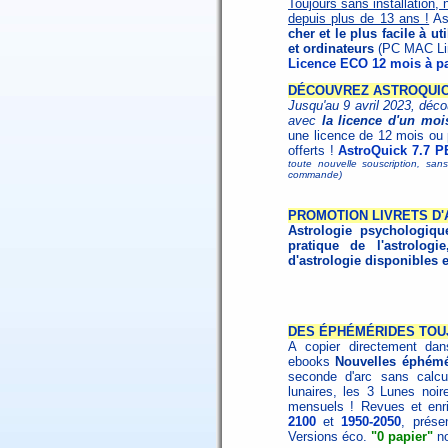
Toujours sans installation, 
depuis plus de 13 ans !
Ast
cher et le plus facile à ut
et ordinateurs
(PC MAC Lin
Licence ECO 12 mois à pa
DÉCOUVREZ ASTROQUICK
Jusqu'au 9 avril 2023, déco
avec
la licence d'un moi
une licence de 12 mois ou
offerts !
AstroQuick 7.7 P
toute nouvelle souscription, san
commande)
PROMOTION LIVRETS D
Astrologie psychologiqu
pratique de l'astrologie
d'astrologie disponibles 
DES ÉPHÉMÉRIDES TOUJ
A copier directement dans
ebooks
Nouvelles éphémé
seconde d'arc sans calcu
lunaires, les 3 Lunes noire
mensuels ! Revues et enri
2100
et
1950-2050
, prése
Versions éco.
"0 papier"
no