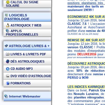
CALCUL DU SIGNE
positions planétaires trè
SOLAIRE
maintenant des tarifs en
seulement 19€99 !
LOGICIELS
ECONOMISEZ 40€ SUR A
D'ASTROLOGIE
Jusqu'au 12 juin 2016, bén
CLASSIC 7.6
! L'occasion 
ASTROQUICK 7 WEB
AstroNatal
et
AstroTransit
profiter d'une
remise de 40
APPLIS
CLASSIC de 12 ou 24 mois)
PROFESSIONNELLES
REMISE DE 40€ SUR AS
Jusqu'au 12 juin 2016, la l
ASTROLOGIE LIVRES & +
version CLASSIC
! Profit
des modules d'interprétat
LIVRES & LIVRETS PDF
promo
DELUXE2016
pour p
pour un renouvellement de licen
DÉS ASTROLOGIQUES
DÉCOUVREZ ASTROQUICK
Jusqu'au 19 juin 2016, déco
CD AUDIO MP3
avec
50% de réduction
directement d'une
remise 
DVD VIDÉO D'ASTROLOGIE
PERSO à 9€99
FORMATIONS
LES INDICES KARMIQUE
Dans ce livret,
Patrick Gia
des
Noeuds Lunaires
, de
Internet Webmaster
des
planètes rétrogrades
des commentaires plus com
"L'astrologie karmique" au