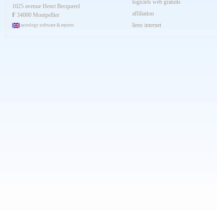
logiciels web gratuits
1025 avenue Henri Becquerel
Février 2024
affiliation
Janvier 2024
F
34000 Montpellier
Décembre 2023
liens internet
astrology software & reports
Novembre 2023
Octobre 2023
Septembre 2023
Aout 2023
Juillet 2023
Juin 2023
Mai 2023
Avril 2023
Mars 2023
Février 2023
Janvier 2023
Décembre 2022
Novembre 2022
Octobre 2022
Septembre 2022
Aout 2022
Juillet 2022
Juin 2022
Mai 2022
Avril 2022
Mars 2022
Février 2022
Janvier 2022
Décembre 2021
Novembre 2021
Octobre 2021