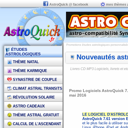
AstroQuick @ facebook
mes thèmes 
Promotions études astrologiques personnalisées,
ÉTUDES
ASTROLOGIQUES
Nouveautés astr
THÈME NATAL
Livres CD MP3 Logiciels, livrets et 
THÈME KARMIQUE
SYNASTRIE DE COUPLE
CLIMAT ASTRAL TRANSITS
Promo Logiciels AstroQuick 7.
mai 2016
RÉVOLUTION SOLAIRE
ASTRO CADEAUX
LE LOGICIEL D'ASTROLO
THÈME ASTRAL GRATUIT
AstroQuick 7.61 version
et le plus facile à utiliser 
CALCUL DE L'ASCENDANT
Linux iPhone iPad
et
Andro