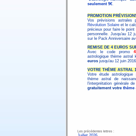
seulement 9€
.
PROMOTION PRÉVISION
Vos prévisions astrales 
Révolution Solaire
et le cal
précieux pour faire le poin
personnelle. Jusqu'au 12 j
sur le Pack Anniversaire a
REMISE DE 4 EUROS SU
Avec le code promo
astrologique thème astral 
euros
jusqu'au 12 juin 201
VOTRE THÈME ASTRAL 1
Votre étude astrologique 
thème astral de naissa
l'interprétation générale 
gratuitement votre
thème a
Les précédentes lettres :
Juillet 2026