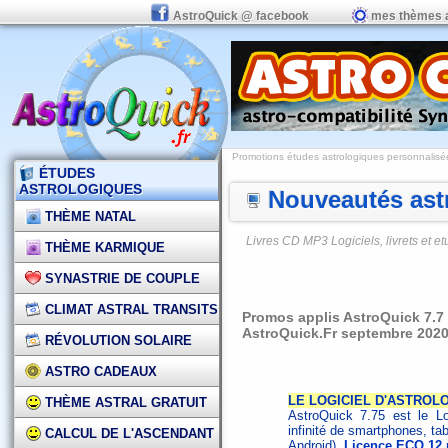
AstroQuick @ facebook
mes thèmes 
Promotions études astrologiques personnalisées,
ÉTUDES
ASTROLOGIQUES
Nouveautés astr
THÈME NATAL
Livres CD MP3 Logiciels, livrets et 
THÈME KARMIQUE
SYNASTRIE DE COUPLE
CLIMAT ASTRAL TRANSITS
Promos applis AstroQuick 7.7
AstroQuick.Fr septembre 202
RÉVOLUTION SOLAIRE
ASTRO CADEAUX
LE LOGICIEL D'ASTROLO
THÈME ASTRAL GRATUIT
AstroQuick 7.75 est le Log
infinité de smartphones, ta
CALCUL DE L'ASCENDANT
Android).
Licence ECO 12 m