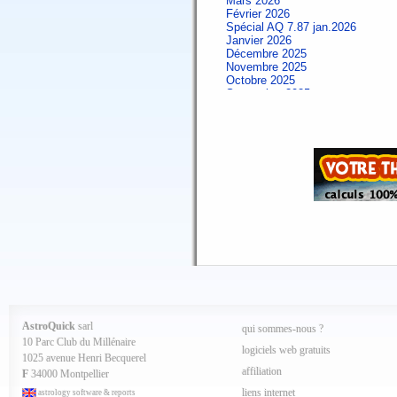
Mars 2026
Février 2026
Spécial AQ 7.87 jan.2026
Janvier 2026
Décembre 2025
Novembre 2025
Octobre 2025
Septembre 2025
Aout 2025
Juillet 2025
Juin 2025
Mai 2025
Avril 2025
Mars 2025
Février 2025
Spécial AQ 7.84 jan.2025
Janvier 2025
Décembre 2024
Novembre 2024
Octobre 2024
Septembre 2024
Aout 2024
Juillet 2024
Juin 2024
Mai 2024
AstroQuick
sarl
qui sommes-nous ?
Avril 2024
10 Parc Club du Millénaire
Mars 2024
logiciels web gratuits
1025 avenue Henri Becquerel
Février 2024
affiliation
Janvier 2024
F
34000 Montpellier
Décembre 2023
liens internet
astrology software & reports