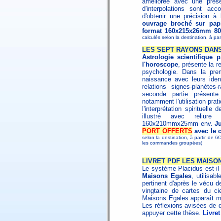
améliorée avec une prése
d'interpolations sont a
d'obtenir une précision à
ouvrage broché sur papi
format 160x215x26mm 80
calculés selon la destination, à par
LES SEPT RAYONS DANS 
Astrologie scientifique
l'horoscope
, présente la re
psychologie. Dans la pre
naissance avec leurs iden
relations signes-planète
seconde partie présente 
notamment l'utilisation pra
l'interprétation spirituel
illustré avec reliur
160x210mmx25mm env.
J
PORT OFFERTS
avec le
selon la destination, à partir de 
les commandes groupées)
LIVRET PDF LES MAISONS
Le système Placidus est-il
Maisons Egales
, utilisab
pertinent d'après le vécu
vingtaine de cartes du c
Maisons Egales apparaît mi
Les réflexions avisées de 
appuyer cette thèse.
Livre