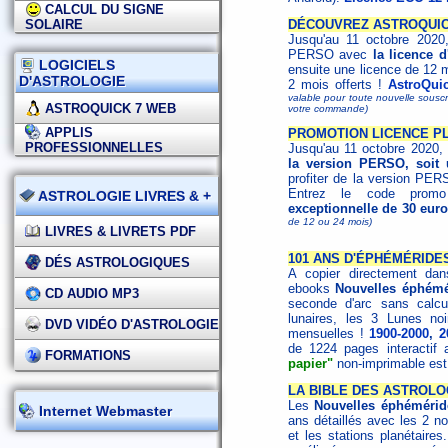
CALCUL DU SIGNE
SOLAIRE
DÉCOUVREZ ASTROQUICK
Jusqu'au 11 octobre 2020,
PERSO avec
la licence 
LOGICIELS
ensuite une licence de 12 
D'ASTROLOGIE
2 mois offerts !
AstroQui
valable pour toute nouvelle souscri
ASTROQUICK 7 WEB
votre commande)
APPLIS
PROMOTION LICENCE PLU
PROFESSIONNELLES
Jusqu'au 11 octobre 2020,
la version PERSO, soit 
profiter de la version PER
Entrez le code pro
ASTROLOGIE LIVRES & +
exceptionnelle de 30 eur
de 12 ou 24 mois)
LIVRES & LIVRETS PDF
101 ANS D'ÉPHÉMÉRIDE
DÉS ASTROLOGIQUES
A copier directement dans
ebooks
Nouvelles éphémé
CD AUDIO MP3
seconde d'arc sans calcu
lunaires, les 3 Lunes noi
DVD VIDÉO D'ASTROLOGIE
mensuelles !
1900-2000
,
2
de 1224 pages interactif 
FORMATIONS
papier"
non-imprimable es
LA BIBLE DES ASTROLOG
Les
Nouvelles éphémérid
Internet Webmaster
ans détaillés avec les 2 no
et les stations planétaires