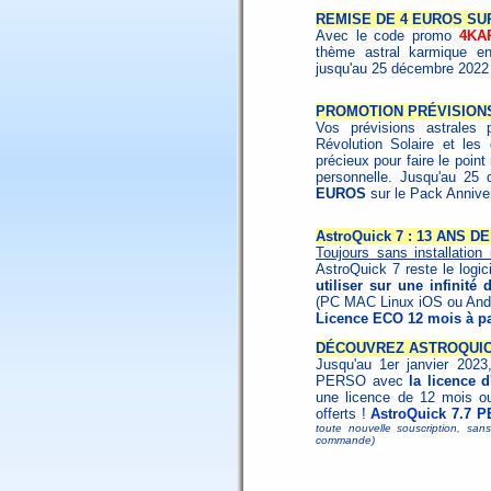
REMISE DE 4 EUROS SU
Avec le code promo
4KA
thème astral karmique en
jusqu'au 25 décembre 202
PROMOTION PRÉVISION
Vos prévisions astrales 
Révolution Solaire
et les
précieux pour faire le poin
personnelle. Jusqu'au 25
EUROS
sur le Pack Annive
AstroQuick 7 : 13 ANS 
Toujours sans installatio
AstroQuick 7 reste le logic
utiliser sur une infinité
(PC MAC Linux iOS ou Andr
Licence ECO 12 mois à pa
DÉCOUVREZ ASTROQUICK
Jusqu'au 1er janvier 2023,
PERSO avec
la licence 
une licence de 12 mois o
offerts !
AstroQuick 7.7 P
toute nouvelle souscription, san
commande)