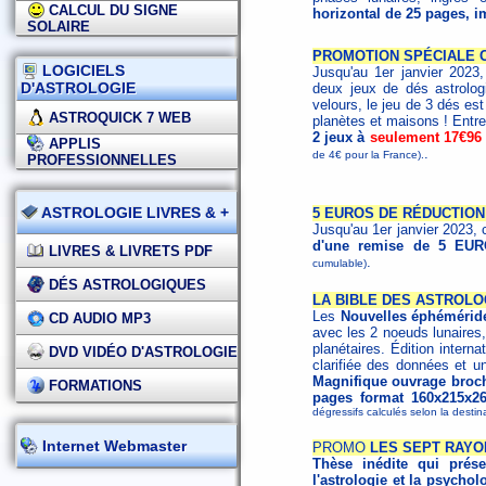
CALCUL DU SIGNE
horizontal de 25 pages, i
SOLAIRE
PROMOTION SPÉCIALE C
LOGICIELS
Jusqu'au 1er janvier 2023
D'ASTROLOGIE
deux jeux de dés astrolog
velours, le jeu de 3 dés est 
ASTROQUICK 7 WEB
planètes et maisons ! Entr
2 jeux à
seulement 17€96
APPLIS
.
de 4€ pour la France).
PROFESSIONNELLES
ASTROLOGIE LIVRES & +
5 EUROS DE RÉDUCTION
Jusqu'au 1er janvier 2023,
d'une remise de 5 EU
LIVRES & LIVRETS PDF
.
cumulable)
DÉS ASTROLOGIQUES
LA BIBLE DES ASTROLOG
Les
Nouvelles éphémérid
CD AUDIO MP3
avec les 2 noeuds lunaires,
planétaires. Édition interna
DVD VIDÉO D'ASTROLOGIE
clarifiée des données et un
Magnifique ouvrage broché
FORMATIONS
pages format 160x215x2
dégressifs calculés selon la destin
Internet Webmaster
PROMO
LES SEPT RAYO
Thèse inédite qui présen
l'astrologie et la psychol