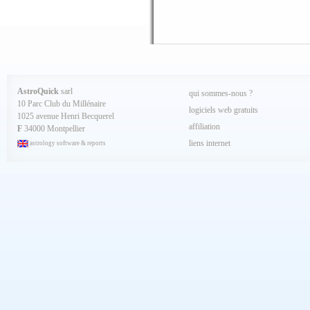
Janvier 2025
Décembre 2024
Novembre 2024
Octobre 2024
Septembre 2024
Aout 2024
Juillet 2024
Juin 2024
Mai 2024
AstroQuick
sarl
qui sommes-nous ?
Avril 2024
10 Parc Club du Millénaire
Mars 2024
logiciels web gratuits
1025 avenue Henri Becquerel
Février 2024
affiliation
Janvier 2024
F
34000 Montpellier
Décembre 2023
liens internet
astrology software & reports
Novembre 2023
Octobre 2023
Septembre 2023
Aout 2023
Juillet 2023
Juin 2023
Mai 2023
Avril 2023
Mars 2023
Février 2023
Janvier 2023
Décembre 2022
Novembre 2022
Octobre 2022
Septembre 2022
Aout 2022