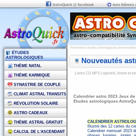
AstroQuick @ facebook
mes thèmes 
Promotions études astrologiques personnalisées,
ÉTUDES
ASTROLOGIQUES
Nouveautés astr
THÈME NATAL
Livres CD MP3 Logiciels, livrets et 
THÈME KARMIQUE
SYNASTRIE DE COUPLE
CLIMAT ASTRAL TRANSITS
Calendrier astro 2023 Jeux de 
Etudes astrologiques AstroQu
RÉVOLUTION SOLAIRE
ASTRO CADEAUX
CALENDRIER ASTROLOG
THÈME ASTRAL GRATUIT
Illustré des 12 cartes du ci
Calendrier mensuel 2023 do
CALCUL DE L'ASCENDANT
phases lunaires, ingrès e