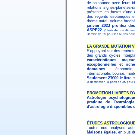
de naissance avec leurs id
relations signes-planètes-
présente les bases d'une as
des régents ésotériques et 
thème natal. Volume broch
janvier 2023 profitez d
ASPE22
.
(* frais de port dégres
Remise de 2€ pour les autres des
LA GRANDE MUTATION V
S'appuyant sur des repères h
des grands cycles interpl
caractéristiques maj
exceptionnelles et ri
domaines
: économie, s
internationale, bourse, mode
Seulement 23€00
le livre 
la destination, à partir de 3€ pour
PROMOTION LIVRETS D
Astrologie psychologiqu
pratique de l'astrologie
d'astrologie disponibles 
ÉTUDES ASTROLOGIQUE
Toutes nos analyses astr
Maisons égales
, en plus d