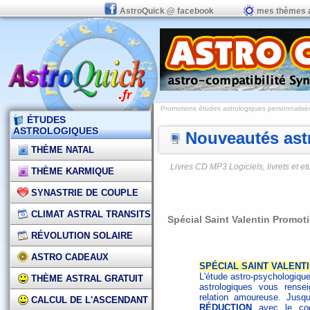
AstroQuick @ facebook
mes thèmes 
Promotions études astrologiques personnalisées,
ÉTUDES
ASTROLOGIQUES
Nouveautés astr
THÈME NATAL
Livres CD MP3 Logiciels, livrets et 
THÈME KARMIQUE
SYNASTRIE DE COUPLE
CLIMAT ASTRAL TRANSITS
Spécial Saint Valentin Promotio
RÉVOLUTION SOLAIRE
ASTRO CADEAUX
SPÉCIAL SAINT VALENTIN 
L'étude astro-psychologiqu
THÈME ASTRAL GRATUIT
astrologiques vous rense
relation amoureuse. Jusqu
CALCUL DE L'ASCENDANT
RÉDUCTION
avec le c