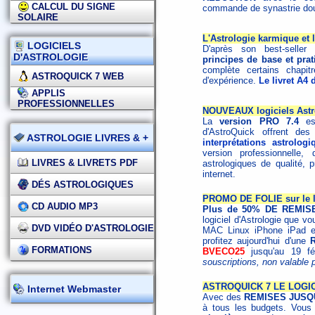
CALCUL DU SIGNE
commande de synastrie dou
SOLAIRE
L'Astrologie karmique et 
LOGICIELS
D'après son best-seller
D'ASTROLOGIE
principes de base et prat
complète certains chapi
ASTROQUICK 7 WEB
d'expérience.
Le livret A4 
APPLIS
PROFESSIONNELLES
NOUVEAUX logiciels Astro
La
version PRO 7.4
est
d'AstroQuick offrent de
ASTROLOGIE LIVRES & +
interprétations astrolog
version professionnelle, 
LIVRES & LIVRETS PDF
astrologiques de qualité, 
internet.
DÉS ASTROLOGIQUES
PROMO DE FOLIE sur le l
CD AUDIO MP3
Plus de 50% DE REMISE
logiciel d'Astrologie que vo
DVD VIDÉO D'ASTROLOGIE
MAC Linux iPhone iPad et 
profitez aujourd'hui d'une
FORMATIONS
BVECO25
jusqu'au 19 fé
souscriptions, non valable 
ASTROQUICK 7 LE LOGIC
Internet Webmaster
Avec des
REMISES JUSQ
à tous les budgets. Vous