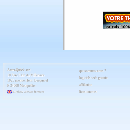
Juillet 2025
Juin 2025
Mai 2025
Avril 2025
Mars 2025
Février 2025
Spécial AQ 7.84 jan.2025
Janvier 2025
Décembre 2024
Novembre 2024
Octobre 2024
Septembre 2024
Aout 2024
Juillet 2024
Juin 2024
Mai 2024
AstroQuick
sarl
qui sommes-nous ?
Avril 2024
10 Parc Club du Millénaire
Mars 2024
logiciels web gratuits
1025 avenue Henri Becquerel
Février 2024
affiliation
Janvier 2024
F
34000 Montpellier
Décembre 2023
liens internet
astrology software & reports
Novembre 2023
Octobre 2023
Septembre 2023
Aout 2023
Juillet 2023
Juin 2023
Mai 2023
Avril 2023
Mars 2023