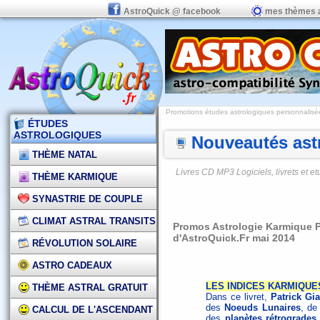
AstroQuick @ facebook
mes thèmes 
Promotions études astrologiques personnalisées,
ÉTUDES
ASTROLOGIQUES
Nouveautés astr
THÈME NATAL
Livres CD MP3 Logiciels, livrets et 
THÈME KARMIQUE
SYNASTRIE DE COUPLE
CLIMAT ASTRAL TRANSITS
Promos Astrologie Karmique P
d'AstroQuick.Fr mai 2014
RÉVOLUTION SOLAIRE
ASTRO CADEAUX
LES INDICES KARMIQUE
THÈME ASTRAL GRATUIT
Dans ce livret,
Patrick Gia
des
Noeuds Lunaires
, de
CALCUL DE L'ASCENDANT
des
planètes rétrogrades