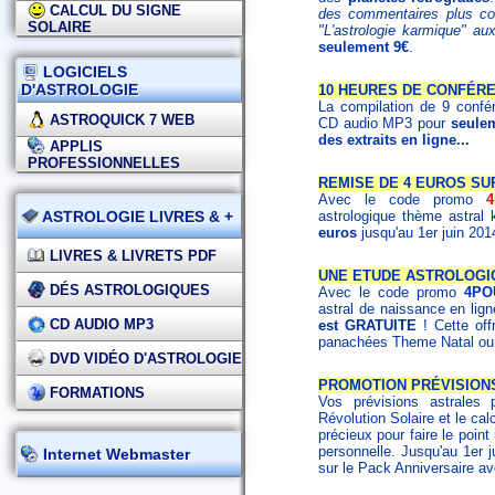
CALCUL DU SIGNE
des commentaires plus com
SOLAIRE
"L'astrologie karmique" au
seulement 9€
.
LOGICIELS
D'ASTROLOGIE
10 HEURES DE CONFÉR
La compilation de 9 confére
ASTROQUICK 7 WEB
CD audio MP3 pour
seulem
des extraits en ligne...
APPLIS
PROFESSIONNELLES
REMISE DE 4 EUROS SU
Avec le code promo
ASTROLOGIE LIVRES & +
astrologique thème astral 
euros
jusqu'au 1er juin 201
LIVRES & LIVRETS PDF
UNE ETUDE ASTROLOGI
DÉS ASTROLOGIQUES
Avec le code promo
4PO
astral de naissance en lig
CD AUDIO MP3
est GRATUITE
! Cette off
panachées Theme Natal ou 
DVD VIDÉO D'ASTROLOGIE
PROMOTION PRÉVISION
FORMATIONS
Vos prévisions astrales 
Révolution Solaire
et le cal
précieux pour faire le poin
personnelle. Jusqu'au 1er 
Internet Webmaster
sur le Pack Anniversaire a