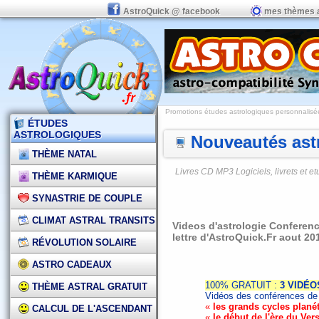
AstroQuick @ facebook
mes thèmes 
Promotions études astrologiques personnalisées,
ÉTUDES
ASTROLOGIQUES
Nouveautés astr
THÈME NATAL
Livres CD MP3 Logiciels, livrets et 
THÈME KARMIQUE
SYNASTRIE DE COUPLE
CLIMAT ASTRAL TRANSITS
Videos d'astrologie Conferen
lettre d'AstroQuick.Fr aout 20
RÉVOLUTION SOLAIRE
ASTRO CADEAUX
100% GRATUIT :
3 VIDÉO
THÈME ASTRAL GRATUIT
Vidéos des conférences de 
«
les grands cycles planét
CALCUL DE L'ASCENDANT
«
le début de l'ère du Ver