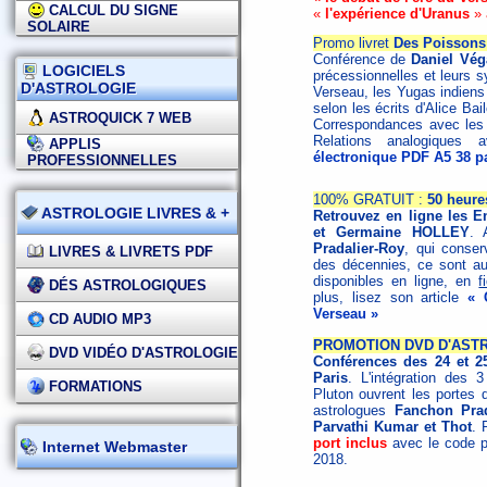
CALCUL DU SIGNE
«
l'expérience d'Uranus
» 
SOLAIRE
Promo livret
Des Poissons
Conférence de
Daniel Vég
LOGICIELS
précessionnelles et leurs s
D'ASTROLOGIE
Verseau, les Yugas indiens 
selon les écrits d'Alice Ba
ASTROQUICK 7 WEB
Correspondances avec les 
Relations analogique
APPLIS
électronique PDF A5 38 p
PROFESSIONNELLES
100% GRATUIT :
50 heure
ASTROLOGIE LIVRES & +
Retrouvez en ligne les 
et Germaine HOLLEY
. 
Pradalier-Roy
, qui conser
LIVRES & LIVRETS PDF
des décennies, ce sont au
disponibles en ligne, en
f
DÉS ASTROLOGIQUES
plus, lisez son article
« 
Verseau »
CD AUDIO MP3
PROMOTION DVD D'ASTR
DVD VIDÉO D'ASTROLOGIE
Conférences des 24 et 2
Paris
. L'intégration des 
FORMATIONS
Pluton ouvrent les portes 
astrologues
Fanchon Prad
Parvathi Kumar et Thot
. 
port inclus
avec le code 
Internet Webmaster
2018.