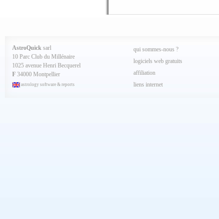
Novembre 2024
Octobre 2024
Septembre 2024
Aout 2024
Juillet 2024
Juin 2024
Mai 2024
AstroQuick
sarl
qui sommes-nous ?
Avril 2024
10 Parc Club du Millénaire
Mars 2024
logiciels web gratuits
1025 avenue Henri Becquerel
Février 2024
affiliation
Janvier 2024
F
34000 Montpellier
Décembre 2023
liens internet
astrology software & reports
Novembre 2023
Octobre 2023
Septembre 2023
Aout 2023
Juillet 2023
Juin 2023
Mai 2023
Avril 2023
Mars 2023
Février 2023
Janvier 2023
Décembre 2022
Novembre 2022
Octobre 2022
Septembre 2022
Aout 2022
Juillet 2022
Juin 2022