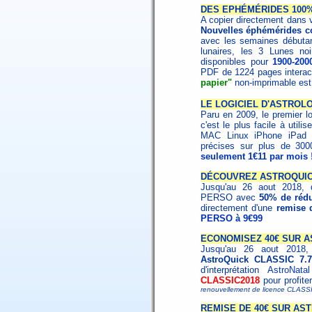
DES EPHÉMÉRIDES 100%
A copier directement dans v
Nouvelles éphémérides c
avec les semaines débutan
lunaires, les 3 Lunes noi
disponibles pour
1900-200
PDF de 1224 pages interact
papier"
non-imprimable es
LE LOGICIEL D'ASTROLO
Paru en 2009, le premier lo
c'est le plus facile à utili
MAC Linux iPhone iPa
précises sur plus de 30
seulement 1€11 par mois 
DÉCOUVREZ ASTROQUICK
Jusqu'au 26 aout 2018, d
PERSO avec
50% de rédu
directement d'une
remise 
PERSO à 9€99
ECONOMISEZ 40€ SUR A
Jusqu'au 26 aout 2018,
AstroQuick CLASSIC 7.7
d'interprétation
AstroNatal
CLASSIC2018
pour profite
renouvellement de licence CLASSI
REMISE DE 40€ SUR AS