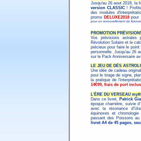
Jusqu'au 26 aout 2018, la 
version CLASSIC
! Profit
des modules d'interprétat
promo
DELUXE2018
pour p
pour un renouvellement de licen
PROMOTION PRÉVISION
Vos prévisions astrales 
Révolution Solaire
et le cal
précieux pour faire le poin
personnelle. Jusqu'au 26 
sur le Pack Anniversaire a
LE JEU DE DÉS ASTROL
Une idée de cadeau origina
pour le tirage de signe, pla
la pratique de l'interpréta
14€99, frais de port inclus
L'ÈRE DU VERSEAU mythe 
Dans ce livret,
Patrick Gia
époque charnière, suivie d’
avec la résonance d’Ur
équinoxes et chronologi
passant des Poissons au
livret A4 de 45 pages, se