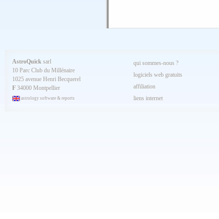
Décembre 2024
Novembre 2024
Octobre 2024
Septembre 2024
Aout 2024
Juillet 2024
Juin 2024
Mai 2024
AstroQuick
sarl
qui sommes-nous ?
Avril 2024
10 Parc Club du Millénaire
Mars 2024
logiciels web gratuits
1025 avenue Henri Becquerel
Février 2024
affiliation
Janvier 2024
F
34000 Montpellier
Décembre 2023
liens internet
astrology software & reports
Novembre 2023
Octobre 2023
Septembre 2023
Aout 2023
Juillet 2023
Juin 2023
Mai 2023
Avril 2023
Mars 2023
Février 2023
Janvier 2023
Décembre 2022
Novembre 2022
Octobre 2022
Septembre 2022
Aout 2022