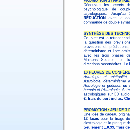
PROMOTION SYNASTRIE 
Découvrez les secrets de
psychologique de coup
astrologiques. Jusqu'au
RÉDUCTION
avec le c
commande de double synast
SYNTHÈSE DES TECHNI
Ce livret est la retranscri
la question des prévision
prévisions et prédictions
déterminisme et libre arbitr
avec les trois phases de 
Maisons Solaires, les tr
directions secondaires.
Le 
10 HEURES DE CONFÉR
Astrologie et spiritualit
Astrologie: déterminisme et
Astrologie et guérison du
humain et l'Astrologie, As
astrologiques sur CD audi
€, frais de port inclus.
Cli
PROMOTION : JEU DE 3
Une idée de cadeau origin
12 faces
pour le tirage de
d'astrologie et la pratique d
Seulement 13€99, frais de