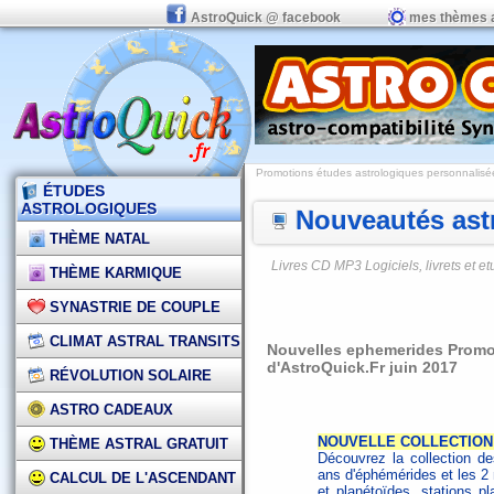
AstroQuick @ facebook
mes thèmes 
Promotions études astrologiques personnalisées,
ÉTUDES
ASTROLOGIQUES
Nouveautés astr
THÈME NATAL
Livres CD MP3 Logiciels, livrets et 
THÈME KARMIQUE
SYNASTRIE DE COUPLE
CLIMAT ASTRAL TRANSITS
Nouvelles ephemerides Promos
d'AstroQuick.Fr juin 2017
RÉVOLUTION SOLAIRE
ASTRO CADEAUX
NOUVELLE COLLECTION 
THÈME ASTRAL GRATUIT
Découvrez la collection d
ans d'éphémérides et les 2 
CALCUL DE L'ASCENDANT
et planétoïdes, stations pl