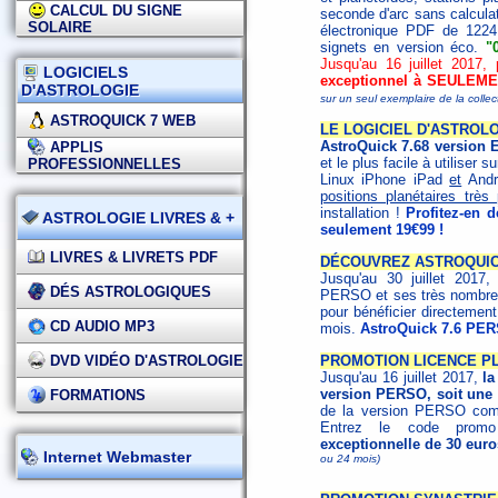
CALCUL DU SIGNE
seconde d'arc sans calculat
SOLAIRE
électronique PDF de 1224 
signets en version éco.
"
Jusqu'au 16 juillet 2017,
LOGICIELS
exceptionnel à SEULEME
D'ASTROLOGIE
sur un seul exemplaire de la collec
ASTROQUICK 7 WEB
LE LOGICIEL D'ASTROLO
AstroQuick 7.68 version
APPLIS
et le plus facile à utiliser 
PROFESSIONNELLES
Linux iPhone iPad
et
Andro
positions planétaires trè
installation !
Profitez-en 
ASTROLOGIE LIVRES & +
seulement 19€99 !
LIVRES & LIVRETS PDF
DÉCOUVREZ ASTROQUICK
Jusqu'au 30 juillet 2017,
DÉS ASTROLOGIQUES
PERSO et ses très nombreus
pour bénéficier directemen
CD AUDIO MP3
mois.
AstroQuick 7.6 PER
DVD VIDÉO D'ASTROLOGIE
PROMOTION LICENCE PLU
Jusqu'au 16 juillet 2017,
la
version PERSO, soit une 
FORMATIONS
de la version PERSO comp
Entrez le code pro
exceptionnelle de 30 euro
Internet Webmaster
ou 24 mois)