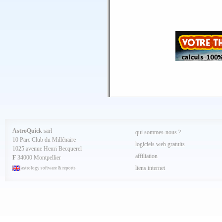
Septembre 2025
Aout 2025
Juillet 2025
Juin 2025
Mai 2025
Avril 2025
Mars 2025
Février 2025
Spécial AQ 7.84 jan.2025
Janvier 2025
Décembre 2024
Novembre 2024
Octobre 2024
Septembre 2024
Aout 2024
Juillet 2024
Juin 2024
Mai 2024
AstroQuick
sarl
qui sommes-nous ?
Avril 2024
10 Parc Club du Millénaire
Mars 2024
logiciels web gratuits
1025 avenue Henri Becquerel
Février 2024
affiliation
Janvier 2024
F
34000 Montpellier
Décembre 2023
liens internet
astrology software & reports
Novembre 2023
Octobre 2023
Septembre 2023
Aout 2023
Juillet 2023
Juin 2023
Mai 2023