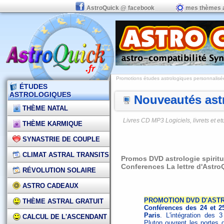
AstroQuick @ facebook
mes thèmes 
Promotions études astrologiques personnalisées,
ÉTUDES
ASTROLOGIQUES
Nouveautés astr
THÈME NATAL
Livres CD MP3 Logiciels, livrets et 
THÈME KARMIQUE
SYNASTRIE DE COUPLE
CLIMAT ASTRAL TRANSITS
Promos DVD astrologie spiritu
Conferences La lettre d'Astr
RÉVOLUTION SOLAIRE
ASTRO CADEAUX
PROMOTION DVD D'ASTR
THÈME ASTRAL GRATUIT
Conférences des 24 et 2
Paris
. L'intégration des 
CALCUL DE L'ASCENDANT
Pluton ouvrent les portes 