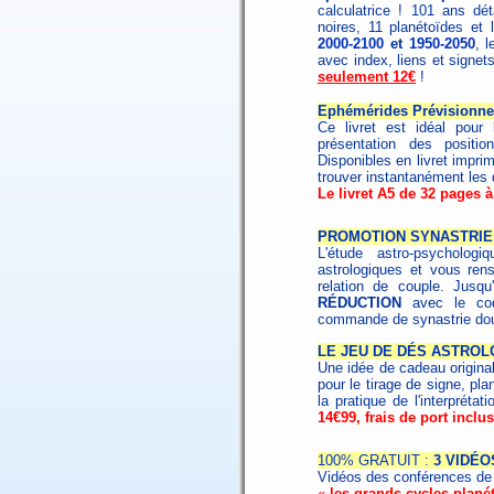
calculatrice ! 101 ans dé
noires, 11 planétoïdes et 
2000-2100
et
1950-2050
, 
avec index, liens et signet
seulement 12€
!
Ephémérides Prévisionnel
Ce livret est idéal pour
présentation des positi
Disponibles en livret impri
trouver instantanément les 
Le livret A5 de 32 pages à
PROMOTION SYNASTRIE 
L'étude astro-psycholo
astrologiques et vous ren
relation de couple. Jusq
RÉDUCTION
avec le c
commande de synastrie dou
LE JEU DE DÉS ASTROL
Une idée de cadeau origina
pour le tirage de signe, pla
la pratique de l'interpréta
14€99, frais de port inclus
100% GRATUIT :
3 VIDÉO
Vidéos des conférences de 
«
les grands cycles planét