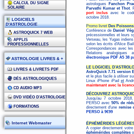
CALCUL DU SIGNE
astrologues
Fanchon Prad
SOLAIRE
Parvathi Kumar et Thot
. 
port inclus
avec le co
octobre 2018.
LOGICIELS
D'ASTROLOGIE
Promo livret
Des Poissons
Conférence de
Daniel Vég
ASTROQUICK 7 WEB
précessionnelles et leurs s
Verseau, les Yugas indiens 
APPLIS
selon les écrits d'Alice Ba
PROFESSIONNELLES
Correspondances avec les 
Relations analogique
électronique PDF A5 38 p
ASTROLOGIE LIVRES & +
LE LOGICIEL D'ASTROLO
LIVRES & LIVRETS PDF
AstroQuick 7.71 version
et le plus facile à utiliser 
DÉS ASTROLOGIQUES
Linux iPhone iPad
et
Andro
maintenant avec la licen
CD AUDIO MP3
DÉCOUVREZ ASTROQUICK
DVD VIDÉO D'ASTROLOGIE
Jusqu'au 7 octobre 2018, 
PERSO avec
50% de rédu
FORMATIONS
directement d'une
remise 
PERSO à 9€99
Internet Webmaster
ÉPHÉMÉRIDES LÉGÈRES
A copier directement votr
éphémérides complètes
o