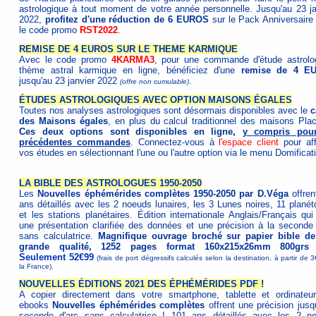
astrologique à tout moment de votre année personnelle. Jusqu'au 23 ja
2022,
profitez d'une réduction de 6 EUROS
sur le Pack Anniversaire
le code promo
RST2022
.
REMISE DE 4 EUROS SUR LE THEME KARMIQUE
Avec le code promo
4KARMA3
, pour une commande d'étude astrolo
thème astral karmique en ligne, bénéficiez d'une
remise de 4 E
jusqu'au 23 janvier 2022
.
(offre non cumulable)
ÉTUDES ASTROLOGIQUES AVEC OPTION MAISONS ÉGALES
Toutes nos analyses astrologiques sont désormais disponibles avec le
c
des Maisons égales
, en plus du calcul traditionnel des maisons Plac
Ces deux options sont disponibles en ligne,
y compris pour
précédentes commandes
. Connectez-vous à
l'espace client
pour aff
vos études en sélectionnant l'une ou l'autre option via le menu Domificat
LA BIBLE DES ASTROLOGUES 1950-2050
Les
Nouvelles éphémérides complètes 1950-2050 par D.Véga
offren
ans détaillés avec les 2 noeuds lunaires, les 3 Lunes noires, 11 planét
et les stations planétaires. Édition internationale Anglais/Français qui
une présentation clarifiée des données et une précision à la seconde 
sans calculatrice.
Magnifique ouvrage broché sur papier bible de
grande qualité, 1252 pages format 160x215x26mm 800grs 
Seulement 52€99
(frais de port dégressifs calculés selon la destination, à partir de 
la France).
NOUVELLES ÉDITIONS 2021 DES ÉPHÉMÉRIDES PDF !
A copier directement dans votre smartphone, tablette et ordinateur
ebooks
Nouvelles éphémérides complètes
offrent une précision jusqu
seconde d'arc sans calculatrice ! 101 ans détaillés avec les 2 n