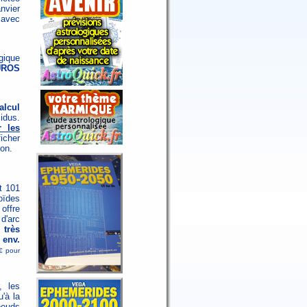
nvier
 avec
gique
UROS
alcul
idus.
 les
icher
ion.
t 101
oïdes
 offre
d'arc
 très
env.
3€ pour
, les
'à la
oeuds