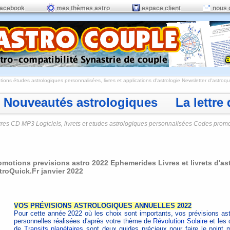
facebook
mes thèmes astro
espace client
nous 
ions études astrologiques personnalisées, livres et applications d'astrologie
Newsletter d'astroqui
Nouveautés astrologiques La lettre d
vres CD MP3 Logiciels, livrets et etudes astrologiques personnalisées Codes prom
omotions previsions astro 2022 Ephemerides Livres et livrets d'as
troQuick.Fr janvier 2022
VOS PRÉVISIONS ASTROLOGIQUES ANNUELLES 2022
Pour cette année 2022 où les choix sont importants, vos prévisions ast
personnelles réalisées d'après votre thème de
Révolution Solaire
et les 
de
Transits planétaires
sont deux guides précieux pour faire le point 