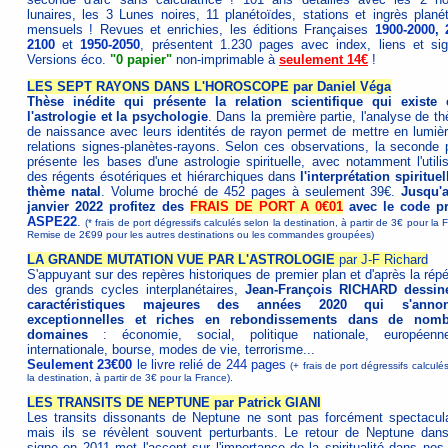
lunaires, les 3 Lunes noires, 11 planétoïdes, stations et ingrès planét
mensuels ! Revues et enrichies, les éditions Françaises
1900-2000
,
2100
et
1950-2050
, présentent 1.230 pages avec index, liens et sig
Versions éco.
"0 papier"
non-imprimable à
seulement 14€
!
LES SEPT RAYONS DANS L'HOROSCOPE par Daniel Véga
Thèse inédite qui présente la relation scientifique qui existe 
l'astrologie et la psychologie
. Dans la première partie, l'analyse de t
de naissance avec leurs identités de rayon permet de mettre en lumièr
relations signes-planètes-rayons. Selon ces observations, la seconde p
présente les bases d'une astrologie spirituelle, avec notamment l'utilis
des régents ésotériques et hiérarchiques dans
l'interprétation spiritue
thème natal
. Volume broché de 452 pages à seulement 39€.
Jusqu'
janvier 2022 profitez des
FRAIS DE PORT A 0€01
avec le code p
ASPE22
.
(* frais de port dégressifs calculés selon la destination, à partir de 3€ pour la 
Remise de 2€99 pour les autres destinations ou les commandes groupées)
LA GRANDE MUTATION VUE PAR L'ASTROLOGIE
par J-F Richard
S'appuyant sur des repères historiques de premier plan et d'après la répé
des grands cycles interplanétaires,
Jean-François RICHARD dessin
caractéristiques majeures des années 2020 qui s'annon
exceptionnelles et riches en rebondissements dans de nomb
domaines
: économie, social, politique nationale, européen
internationale, bourse, modes de vie, terrorisme...
Seulement 23€00
le livre relié de 244 pages
(+ frais de port dégressifs calculé
la destination, à partir de 3€ pour la France).
LES TRANSITS DE NEPTUNE par Patrick GIANI
Les transits dissonants de Neptune ne sont pas forcément spectacula
mais ils se révèlent souvent perturbants. Le retour de Neptune dan
signe en 2011 met l'accent sur l'importance de la spiritualité dans nos 