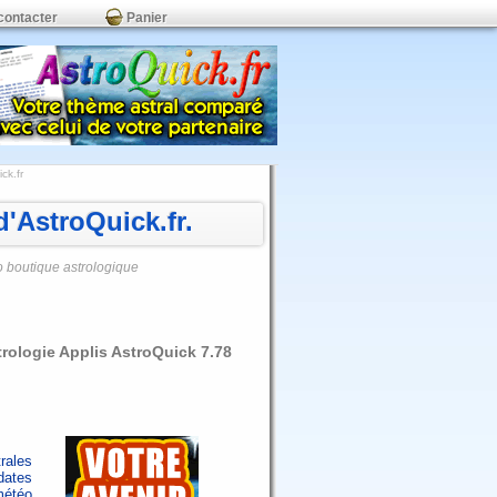
contacter
Panier
ck.fr
'AstroQuick.fr.
o boutique astrologique
trologie Applis AstroQuick 7.78
rales
dates
météo