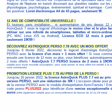
Analyse de Neptune en transit dissonant aux planètes natales sur les 
physiologique, psychologique, événementiel, spirituel et karmique - Co
les positiver.
Livret électronique A4 de 43 pages, seulement 9€
.
12 ANS DE COMPATIBILITÉ UNIVERSELLE !
Et toujours sans installation... ni augmentation de prix depuis 12 
AstroQuick 7 reste le logiciel d'Astrologie
le moins cher et le plus fac
utiliser sur une infinité de smartphones, tablettes et micro-ordina
(PC MAC Linux iOS ou Android).
Licence ECO 12 mois à parti
seulement 19€99 !
DÉCOUVREZ ASTROQUICK PERSO 7.78 AVEC UN MOIS OFFERT
Jusqu'au 6 février 2022, découvrez le logiciel d'astrologie AstroQu
PERSO avec
la licence d'un mois + 1 mois offert
! Si vous comm
ensuite une licence de 12 mois ou plus, vous bénéficiez automatiqueme
2 mois offerts !
AstroQuick 7.7 PERSO licence de 2 mois à 19€99
valable pour toute nouvelle souscription, sans code promo, le mois offert est crédité à la s
votre commande)
PROMOTION LICENCE PLUS 7.78 AU PRIX DE LA PERSO !
Jusqu'au 16 janvier 2022,
la licence AstroQuick PLUS 7.7 est au prix 
version PERSO, soit une réduction de 30€ !
L'occasion idéale pour pr
de la version PERSO avec le module d'interprétation
AstroTransits
! Entr
code promo
PLUS2022
pour bénéficier d'une
remise exceptionnelle 
euros
(offre également valable pour un renouvellement de licence de 12 ou 24 mois)