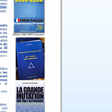
aires
2000-
nets.
entre
hèmes
e les
Edition 2021 100% française
artie
ation
lle du
au 30
romo
France.
tition
e les
cent
reux
ne et
s selon
ires,
s son
vies.