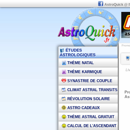
AstroQuick @ 
Promot
ÉTUDES
ASTROLOGIQUES
THÈME NATAL
Li
THÈME KARMIQUE
SYNASTRIE DE COUPLE
CLIMAT ASTRAL TRANSITS
Pr
As
RÉVOLUTION SOLAIRE
ASTRO CADEAUX
THÈME ASTRAL GRATUIT
CALCUL DE L'ASCENDANT