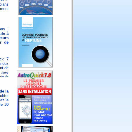
plans
mment
ans !
ile à
teurs
r de
ick 7
andez
nt de
(offre
uite de
de la
ofiter
ez le
de 30