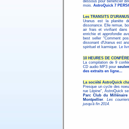
dessous pour bénéficier di
mois.
AstroQuick 7 PERS
Les TRANSITS D'URANUS 
Uranus est la planète de
dissonance. Elle remue, bou
air frais et vivifiant dans
enrichie et approfondie ave
best seller "Comment posit
dissonant d'Uranus est ana
spirituel et karmique.
Le li
10 HEURES DE CONFÉR
La compilation de 9 confére
CD audio MP3 pour
seulem
des extraits en ligne...
La société AstroQuick ch
Presque un cycle des noeu
rue Lépine", AstroQuick s
Parc Club du Millénaire
Montpellier
.
Les courrier
jusqu'à fin 2014.