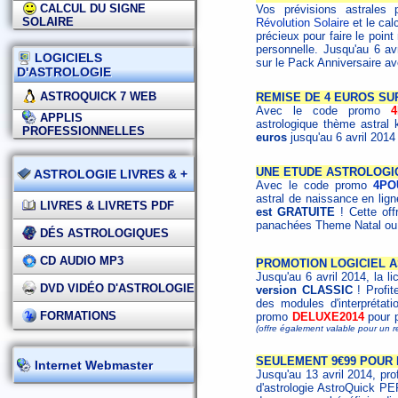
CALCUL DU SIGNE
Vos prévisions astrales 
SOLAIRE
Révolution Solaire
et le cal
précieux pour faire le poin
personnelle. Jusqu'au 6 av
LOGICIELS
sur le Pack Anniversaire a
D'ASTROLOGIE
ASTROQUICK 7 WEB
REMISE DE 4 EUROS SU
Avec le code promo
APPLIS
astrologique thème astral 
PROFESSIONNELLES
euros
jusqu'au 6 avril 2014
UNE ETUDE ASTROLOGI
ASTROLOGIE LIVRES & +
Avec le code promo
4PO
astral de naissance en lig
LIVRES & LIVRETS PDF
est GRATUITE
! Cette off
panachées Theme Natal ou 
DÉS ASTROLOGIQUES
CD AUDIO MP3
PROMOTION LOGICIEL A
Jusqu'au 6 avril 2014, la l
DVD VIDÉO D'ASTROLOGIE
version CLASSIC
! Profit
des modules d'interprétat
FORMATIONS
promo
DELUXE2014
pour p
(offre également valable pour un
SEULEMENT 9€99 POUR 
Internet Webmaster
Jusqu'au 13 avril 2014, prof
d'astrologie AstroQuick 