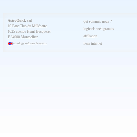
Aout 2024
Juillet 2024
Juin 2024
Mai 2024
AstroQuick
sarl
qui sommes-nous ?
Avril 2024
10 Parc Club du Millénaire
Mars 2024
logiciels web gratuits
1025 avenue Henri Becquerel
Février 2024
affiliation
Janvier 2024
F
34000 Montpellier
Décembre 2023
liens internet
astrology software & reports
Novembre 2023
Octobre 2023
Septembre 2023
Aout 2023
Juillet 2023
Juin 2023
Mai 2023
Avril 2023
Mars 2023
Février 2023
Janvier 2023
Décembre 2022
Novembre 2022
Octobre 2022
Septembre 2022
Aout 2022
Juillet 2022
Juin 2022
Mai 2022
Avril 2022