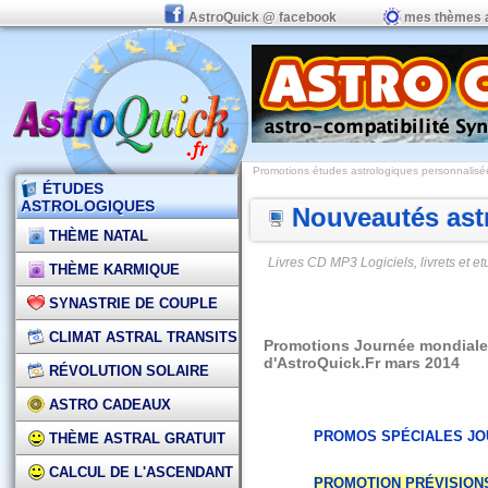
AstroQuick @ facebook
mes thèmes 
Promotions études astrologiques personnalisées,
ÉTUDES
ASTROLOGIQUES
Nouveautés astr
THÈME NATAL
Livres CD MP3 Logiciels, livrets et 
THÈME KARMIQUE
SYNASTRIE DE COUPLE
CLIMAT ASTRAL TRANSITS
Promotions Journée mondiale de
d'AstroQuick.Fr mars 2014
RÉVOLUTION SOLAIRE
ASTRO CADEAUX
PROMOS SPÉCIALES JO
THÈME ASTRAL GRATUIT
CALCUL DE L'ASCENDANT
PROMOTION PRÉVISION