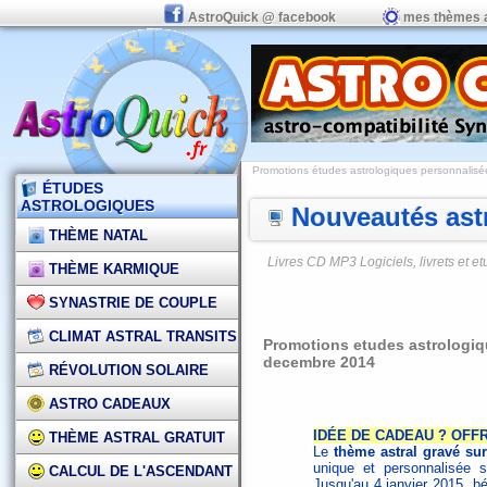
AstroQuick @ facebook
mes thèmes 
Promotions études astrologiques personnalisées,
ÉTUDES
ASTROLOGIQUES
Nouveautés astr
THÈME NATAL
Livres CD MP3 Logiciels, livrets et 
THÈME KARMIQUE
SYNASTRIE DE COUPLE
CLIMAT ASTRAL TRANSITS
Promotions etudes astrologiqu
decembre 2014
RÉVOLUTION SOLAIRE
ASTRO CADEAUX
IDÉE DE CADEAU ? OFF
THÈME ASTRAL GRATUIT
Le
thème astral gravé su
unique et personnalisée s
CALCUL DE L'ASCENDANT
Jusqu'au 4 janvier 2015, b