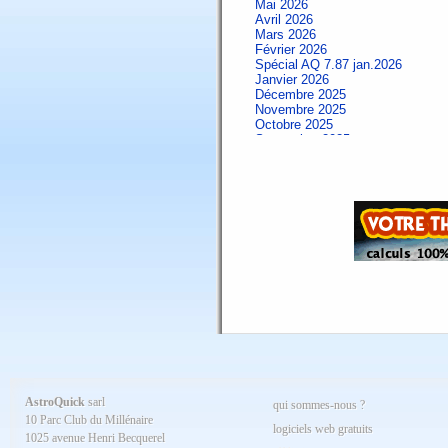
Mai 2026
Avril 2026
Mars 2026
Février 2026
Spécial AQ 7.87 jan.2026
Janvier 2026
Décembre 2025
Novembre 2025
Octobre 2025
Septembre 2025
Aout 2025
Juillet 2025
Juin 2025
Mai 2025
Avril 2025
Mars 2025
Février 2025
Spécial AQ 7.84 jan.2025
Janvier 2025
Décembre 2024
Novembre 2024
Octobre 2024
Septembre 2024
Aout 2024
Juillet 2024
Juin 2024
Mai 2024
AstroQuick
sarl
qui sommes-nous ?
Avril 2024
10 Parc Club du Millénaire
Mars 2024
logiciels web gratuits
1025 avenue Henri Becquerel
Février 2024