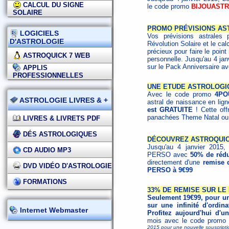
CALCUL DU SIGNE
le code promo
BIJOUAST
SOLAIRE
PROMO PRÉVISIONS AS
LOGICIELS
Vos prévisions astrales 
D'ASTROLOGIE
Révolution Solaire
et le cal
précieux pour faire le poin
ASTROQUICK 7 WEB
personnelle. Jusqu'au 4 ja
sur le Pack Anniversaire a
APPLIS
PROFESSIONNELLES
UNE ETUDE ASTROLOGI
Avec le code promo
4PO
ASTROLOGIE LIVRES & +
astral de naissance en lig
est GRATUITE
! Cette off
panachées Theme Natal ou 
LIVRES & LIVRETS PDF
DÉS ASTROLOGIQUES
DÉCOUVREZ ASTROQUIC
Jusqu'au 4 janvier 2015, 
CD AUDIO MP3
PERSO avec
50% de rédu
directement d'une
remise 
DVD VIDÉO D'ASTROLOGIE
PERSO à 9€99
FORMATIONS
33% DE REMISE SUR LE 
Seulement 19€99, pour un 
sur une infinité d'ordina
Internet Webmaster
Profitez aujourd'hui d
mois avec le code prom
2015 pour une nouvelle souscripti