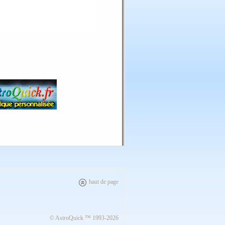
haut de page
© AstroQuick ™ 1993-2026