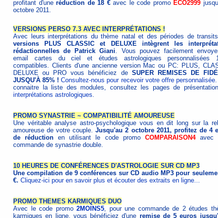
profitant d'une
réduction de 18 €
avec le code promo
ECO2999
jusqu
octobre 2011.
VERSIONS PERSO 7.3 AVEC INTERPRÉTATIONS !
Avec leurs interprétations du thème natal et des périodes de transit
versions PLUS CLASSIC et DELUXE intègrent les interprétat
rédactionnelles de Patrick Giani
. Vous pouvez facilement envoye
email cartes du ciel et études astrologiques personnalisées
compatibles. Clients d'une ancienne version Mac ou PC: PLUS, CLA
DELUXE ou PRO vous bénéficiez de
SUPER REMISES DE FIDÉ
JUSQU'À 85% !
Consultez-nous pour recevoir votre offre personnalisée
.
connaitre la liste des modules, consultez les pages de présentatio
interprétations astrologiques
.
PROMO SYNASTRIE ~ COMPATIBILITÉ AMOUREUSE
Une véritable analyse astro-psychologique vous en dit long sur la rel
amoureuse de votre couple.
Jusqu'au 2 octobre 2011, profitez de 4 
de réduction
en utilisant le code promo
COMPARAISON4
avec v
commande de synastrie double.
10 HEURES DE CONFÉRENCES D'ASTROLOGIE SUR CD MP3
Une compilation de 9 conférences sur CD audio MP3 pour seuleme
€.
Cliquez-ici pour en savoir plus et écouter des extraits en ligne...
PROMO THEMES KARMIQUES DUO
Avec le code promo
2MOINS5
, pour une commande de 2 études t
karmiques en ligne, vous bénéficiez d'une
remise de 5 euros jusqu