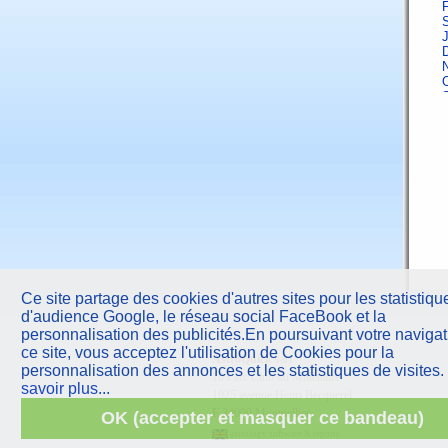
F
J
A
F
Ce site partage des cookies d'autres sites pour les statistiqu
d'audience Google, le réseau social FaceBook et la
J
personnalisation des publicités.En poursuivant votre navigat
ce site, vous acceptez l'utilisation de Cookies pour la
AstroQuick
sarl
A
personnalisation des annonces et les statistiques de visites.
10 Parc Club du Millénaire
savoir plus...
1025 avenue Henri Becquerel
F
F
34000 Montpellier
OK (accepter et masquer ce bandeau)
astrology software & reports