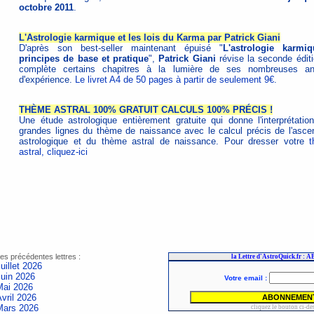
octobre 2011
.
L'Astrologie karmique et les lois du Karma par Patrick Giani
D'après son best-seller maintenant épuisé "
L'astrologie karmi
principes de base et pratique
",
Patrick Giani
révise la seconde éditi
complète certains chapitres à la lumière de ses nombreuses a
d'expérience.
Le livret A4 de 50 pages à partir de seulement 9€
.
THÈME ASTRAL 100% GRATUIT CALCULS 100% PRÉCIS !
Une étude astrologique entièrement gratuite qui donne l'interprétatio
grandes lignes du thème de naissance avec le calcul précis de l'asce
astrologique et du thème astral de naissance. Pour dresser votre
astral, cliquez-ici
es précédentes lettres :
uillet 2026
Juin 2026
Mai 2026
vril 2026
Mars 2026