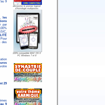
'au 9
découvrez le premier logiciel
d'Astrologie multipostes
s,
les
ions
r par
 100%
SSIC,
LITÉ
 Pour
n des
100% compatible MAC OS X
PC Windows 7 et 8
ation
euros
otre
nt 29
hèmes
'au 9