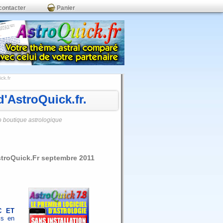
contacter
Panier
ck.fr
'AstroQuick.fr.
o boutique astrologique
AstroQuick.Fr septembre 2011
PC ET
is en