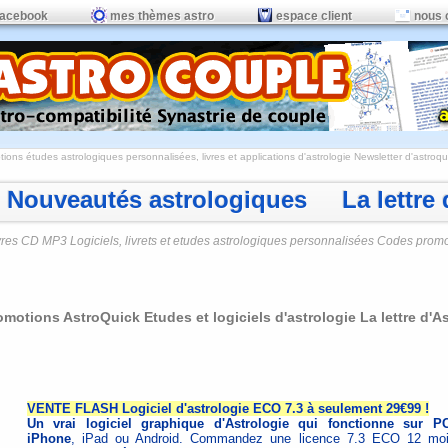
facebook
mes thèmes astro
espace client
nous 
ions études astrologiques personnalisées, livres et applications d'astrologie
Newsletter d'astroqui
Nouveautés astrologiques La lettre d
vres CD MP3 Logiciels, livrets et etudes astrologiques personnalisées Codes prom
omotions AstroQuick Etudes et logiciels d'astrologie La lettre d'
VENTE FLASH Logiciel d'astrologie ECO 7.3 à seulement 29€99 !
Un vrai logiciel graphique d'Astrologie qui fonctionne sur 
iPhone
, iPad ou Android. Commandez une licence 7.3 ECO 12 mo