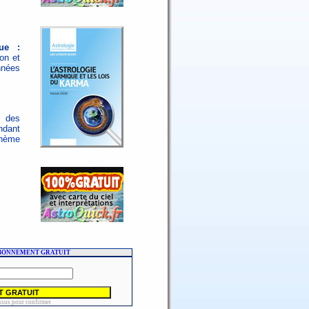
que :
on et
nnées
n des
ndant
thème