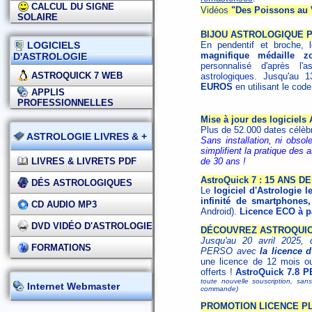
CALCUL DU SIGNE
Vidéos
"Des Poissons au 
SOLAIRE
BIJOU ASTROLOGIQUE 
LOGICIELS
En pendentif et broche,
magnifique médaille z
D'ASTROLOGIE
personnalisé d'après l
ASTROQUICK 7 WEB
astrologiques
. Jusqu'au 1
EUROS
en utilisant le co
APPLIS
PROFESSIONNELLES
Mise à jour des logiciels
Plus de 52.000 dates célèb
ASTROLOGIE LIVRES & +
Sans installation, ni obsol
simplifient la pratique des
LIVRES & LIVRETS PDF
de 30 ans !
AstroQuick 7 : 15 ANS 
DÉS ASTROLOGIQUES
Le
logiciel d'Astrologie l
infinité de smartphones,
CD AUDIO MP3
Android).
Licence ECO à pa
DVD VIDÉO D'ASTROLOGIE
DÉCOUVREZ ASTROQUICK
Jusqu'au 20 avril 2025, d
FORMATIONS
PERSO avec
la licence 
une licence de 12 mois o
offerts !
AstroQuick 7.8 P
toute nouvelle souscription, san
Internet Webmaster
commande)
PROMOTION LICENCE PL