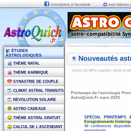
AstroQuick @ facebook
mes thèmes 
Promotions études astrologiques personnalisées,
ÉTUDES
ASTROLOGIQUES
Nouveautés astr
THÈME NATAL
Livres CD MP3 Logiciels, livrets et 
THÈME KARMIQUE
SYNASTRIE DE COUPLE
CLIMAT ASTRAL TRANSITS
Printemps de l'astrologie Pro
AstroQuick.Fr mars 2025
RÉVOLUTION SOLAIRE
ASTRO CADEAUX
SPÉCIAL PRINTEMPS 
THÈME ASTRAL GRATUIT
Enregistrements histori
48 conférences disponibl
CALCUL DE L'ASCENDANT
remastérisés
.