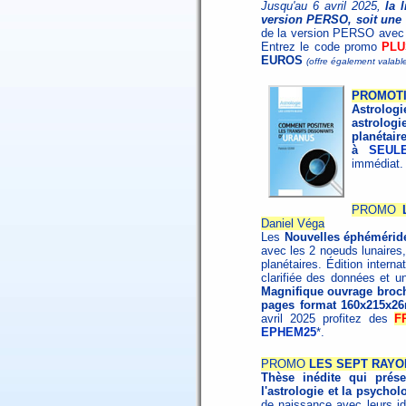
Jusqu'au 6 avril 2025,
la 
version PERSO, soit une 
de la version PERSO avec
Entrez le code promo
PLU
EUROS
(offre également valabl
PROMOTI
Astrolo
astrologi
planétair
à
SEUL
immédiat.
PROMO
Daniel Véga
Les
Nouvelles éphémérid
avec les 2 noeuds lunaires,
planétaires. Édition interna
clarifiée des données et un
Magnifique ouvrage broché
pages format 160x215x2
avril 2025 profitez des
F
EPHEM25
*.
PROMO
LES SEPT RAYO
Thèse inédite qui présen
l'astrologie et la psychol
de naissance avec leurs id