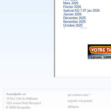
Mars 2026
Février 2026
Spécial AQ 7.87 jan.2026
Janvier 2026
Décembre 2025
Novembre 2025
Octobre 2025
Septembre 2025
Aout 2025
Juillet 2025
Juin 2025
Mai 2025
Avril 2025
Mars 2025
Février 2025
Spécial AQ 7.84 jan.2025
Janvier 2025
Décembre 2024
Novembre 2024
Octobre 2024
Septembre 2024
Aout 2024
Juillet 2024
Juin 2024
Mai 2024
AstroQuick
sarl
qui sommes-nous ?
Avril 2024
10 Parc Club du Millénaire
Mars 2024
logiciels web gratuits
1025 avenue Henri Becquerel
Février 2024
affiliation
Janvier 2024
F
34000 Montpellier
Décembre 2023