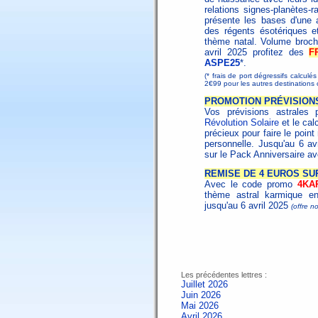
relations signes-planètes-
présente les bases d'une as
des régents ésotériques et 
thème natal. Volume broc
avril 2025 profitez des
F
ASPE25
*.
(* frais de port dégressifs calculé
2€99 pour les autres destination
PROMOTION PRÉVISION
Vos prévisions astrales 
Révolution Solaire
et le cal
précieux pour faire le poin
personnelle. Jusqu'au 6 av
sur le Pack Anniversaire a
REMISE DE 4 EUROS SU
Avec le code promo
4KA
thème astral karmique en
jusqu'au 6 avril 2025
(offre n
Les précédentes lettres :
Juillet 2026
Juin 2026
Mai 2026
Avril 2026