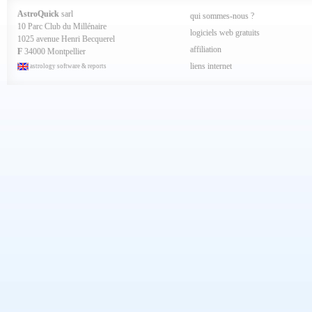
Mai 2024
AstroQuick
sarl
qui sommes-nous ?
Avril 2024
10 Parc Club du Millénaire
Mars 2024
logiciels web gratuits
1025 avenue Henri Becquerel
Février 2024
affiliation
Janvier 2024
F
34000 Montpellier
Décembre 2023
liens internet
astrology software & reports
Novembre 2023
Octobre 2023
Septembre 2023
Aout 2023
Juillet 2023
Juin 2023
Mai 2023
Avril 2023
Mars 2023
Février 2023
Janvier 2023
Décembre 2022
Novembre 2022
Octobre 2022
Septembre 2022
Aout 2022
Juillet 2022
Juin 2022
Mai 2022
Avril 2022
Mars 2022
Février 2022
Janvier 2022
Décembre 2021