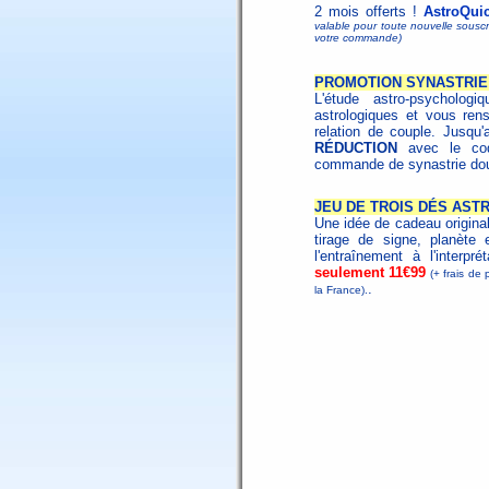
2 mois offerts !
AstroQui
valable pour toute nouvelle souscri
votre commande)
PROMOTION SYNASTRIE 
L'étude astro-psycholo
astrologiques et vous ren
relation de couple. Jusqu
RÉDUCTION
avec le c
commande de synastrie dou
JEU DE TROIS DÉS AST
Une idée de cadeau origina
tirage de signe, planète 
l'entraînement à l'interpr
seulement 11€99
(+ frais de 
.
la France).