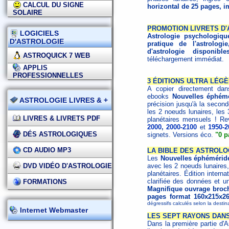
CALCUL DU SIGNE
horizontal de 25 pages, i
SOLAIRE
PROMOTION LIVRETS D
LOGICIELS
Astrologie psychologiqu
D'ASTROLOGIE
pratique de l'astrologie
d'astrologie disponibl
ASTROQUICK 7 WEB
téléchargement immédiat.
APPLIS
PROFESSIONNELLES
3 ÉDITIONS ULTRA LÉG
A copier directement dans
ebooks
Nouvelles éphémé
ASTROLOGIE LIVRES & +
précision jusqu'à la second
les 2 noeuds lunaires, les 
LIVRES & LIVRETS PDF
planétaires mensuels ! Re
2000
,
2000-2100
et
1950-2
DÉS ASTROLOGIQUES
signets. Versions éco.
"0 p
CD AUDIO MP3
LA BIBLE DES ASTROLOG
Les
Nouvelles éphémérid
DVD VIDÉO D'ASTROLOGIE
avec les 2 noeuds lunaires,
planétaires. Édition interna
clarifiée des données et un
FORMATIONS
Magnifique ouvrage broché
pages format 160x215x2
dégressifs calculés selon la destin
Internet Webmaster
LES SEPT RAYONS DAN
Dans la première partie d'A