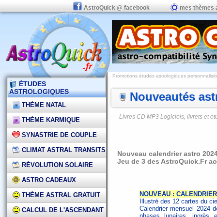
AstroQuick @ facebook
mes thèmes 
Promotions études astrologiques personnalisées,
ÉTUDES
ASTROLOGIQUES
Nouveautés astr
THÈME NATAL
Livres CD MP3 Logiciels, livrets et 
THÈME KARMIQUE
SYNASTRIE DE COUPLE
CLIMAT ASTRAL TRANSITS
Nouveau calendrier astro 2024
Jeu de 3 des AstroQuick.Fr a
RÉVOLUTION SOLAIRE
ASTRO CADEAUX
NOUVEAU : CALENDRIER
THÈME ASTRAL GRATUIT
Illustré des 12 cartes du ci
Calendrier mensuel 2024 do
CALCUL DE L'ASCENDANT
phases lunaires, ingrès e