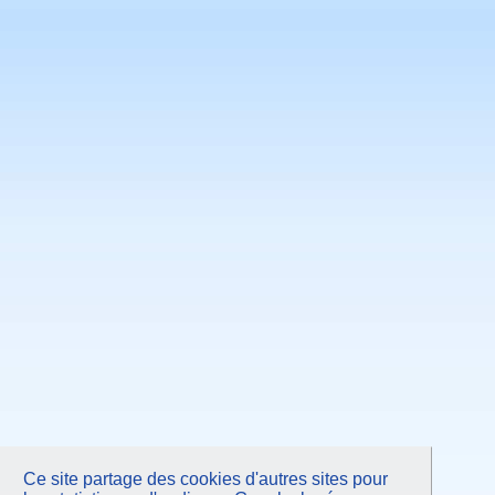
Juin 2011
Mai 2011
Avril 2011
Mars 2011
Février 2011
Janvier 2011
Novembre 2010
Septembre 2010
Juin 2010
Mars 2010
Janvier 2010
Octobre 2009
Juin 2009
Mars 2009
Janvier 2009
Octobre 2008
Juin 2008
Avril 2008
Octobre 2007
Juin 2007
Février 2007
Septembre 2006
Mars 2006
Ce site partage des cookies d'autres sites pour