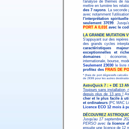
l'analyse de thèmes de na
mettre en lumière les relat
des 7 rayons
. La seconde p
avec notamment l'utilisati
l'interprétation spirituelle
seulement 37€99
. Jusqu
PORT A 0,01€
avec le co
LA GRANDE MUTATION V
S'appuyant sur des repères h
des grands cycles interpl
caractéristiques maj
exceptionnelles et ri
domaines
: économie, s
internationale, bourse, mode
Seulement 23€00
le livre
profitez des
FRAIS DE PO
* (frais de port dégressifs calculé
de 2€99 pour les autres destinat
AstroQuick 7 : + DE 13
Toujours sans installation, 
depuis plus de 13 ans !
Ast
cher et le plus facile à ut
et ordinateurs
(PC MAC Lin
Licence ECO 12 mois à pa
DÉCOUVREZ ASTROQUICK
Jusqu'au 17 septembre 2023
PERSO avec
la licence 
ensuite une licence de 12 