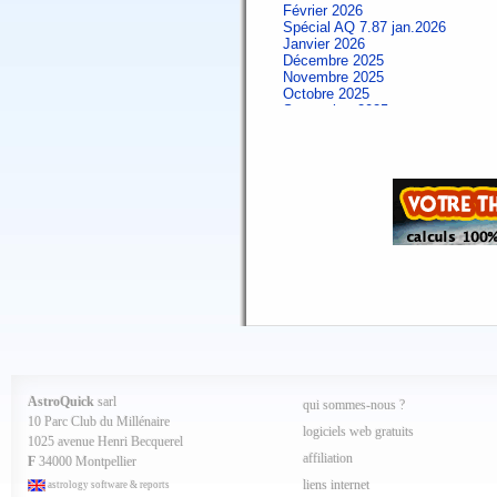
Février 2026
Spécial AQ 7.87 jan.2026
Janvier 2026
Décembre 2025
Novembre 2025
Octobre 2025
Septembre 2025
Aout 2025
Juillet 2025
Juin 2025
Mai 2025
Avril 2025
Mars 2025
Février 2025
Spécial AQ 7.84 jan.2025
Janvier 2025
Décembre 2024
Novembre 2024
Octobre 2024
Septembre 2024
Aout 2024
Juillet 2024
Juin 2024
Mai 2024
AstroQuick
sarl
qui sommes-nous ?
Avril 2024
10 Parc Club du Millénaire
Mars 2024
logiciels web gratuits
1025 avenue Henri Becquerel
Février 2024
affiliation
Janvier 2024
F
34000 Montpellier
Décembre 2023
liens internet
astrology software & reports
Novembre 2023