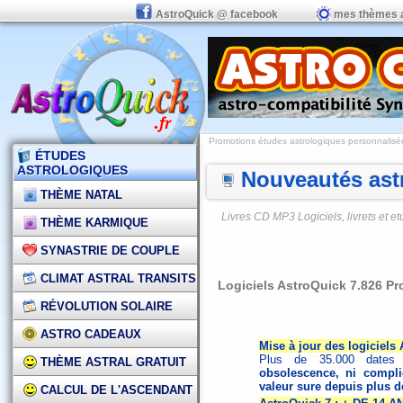
AstroQuick @ facebook
mes thèmes 
Promotions études astrologiques personnalisées,
ÉTUDES
ASTROLOGIQUES
Nouveautés astr
THÈME NATAL
Livres CD MP3 Logiciels, livrets et 
THÈME KARMIQUE
SYNASTRIE DE COUPLE
CLIMAT ASTRAL TRANSITS
Logiciels AstroQuick 7.826 Pr
RÉVOLUTION SOLAIRE
ASTRO CADEAUX
Mise à jour des logiciels
Plus de 35.000 dates 
THÈME ASTRAL GRATUIT
obsolescence, ni complic
valeur sure depuis plus d
CALCUL DE L'ASCENDANT