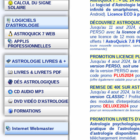
AstroQuick 7 : + DE 14
CALCUL DU SIGNE
Le
logiciel d'Astrologie l
SOLAIRE
infinité de smartphones,
Android).
Licence ECO à pa
LOGICIELS
DÉCOUVREZ ASTROQUICK
D'ASTROLOGIE
Jusqu'au 11 aout 2024, d
PERSO avec
la licence 
ASTROQUICK 7 WEB
une licence de 12 mois o
APPLIS
offerts !
AstroQuick 7.8 P
PROFESSIONNELLES
toute nouvelle souscription, san
commande)
PROMOTION LICENCE PL
ASTROLOGIE LIVRES & +
Jusqu'au 4 aout 2024,
la 
version PERSO, soit une 
de la version PERSO avec l
LIVRES & LIVRETS PDF
code promo
PLUS2024
pou
(offre également valable pour un 
DÉS ASTROLOGIQUES
REMISE DE 40€ SUR AS
CD AUDIO MP3
Jusqu'au 4 aout 2024, la l
version CLASSIC
!
Profit
DVD VIDÉO D'ASTROLOGIE
des modules d'interprétat
promo
DELUXE2024
pour p
pour un renouvellement de licen
FORMATIONS
PROMOTION LIVRETS D
Astrologie psychologiqu
Internet Webmaster
pratique de l'astrologie
d'astrologie disponibles
téléchargement immédiat.