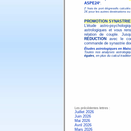
ASPE24
*.
(* frais de port dégressifs calculé
2€ pour les autres destinations 
PROMOTION SYNASTRIE 
L'étude astro-psycholo
astrologiques et vous ren
relation de couple. Jus
RÉDUCTION
avec le c
commande de synastrie dou
Études astrologiques en Maiso
Toutes nos analyses astrologiq
égales
, en plus du calcul tradit
Les précédentes lettres :
Juillet 2026
Juin 2026
Mai 2026
Avril 2026
Mars 2026