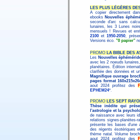
LES PLUS LÉGÈRES DES
A copier directement dans
ebooks
Nouvelles éphémé
seconde d'arc sans calcu
lunaires, les 3 Lunes noire
mensuels ! Revues et enri
2100
et
1950-2050
, prése
Versions éco.
"0 papier"
no
PROMO
LA BIBLE DES A
Les
Nouvelles éphémérid
avec les 2 noeuds lunaires,
planétaires. Édition interna
clarifiée des données et un
Magnifique ouvrage broché
pages format 160x215x2
aout 2024 profitez des
EPHEM24
*.
PROMO
LES SEPT RAYO
Thèse inédite qui présen
l'astrologie et la psychol
de naissance avec leurs id
relations signes-planètes-
présente les bases d'une as
des régents ésotériques et 
thème natal. Volume broc
aout 2024 profitez des