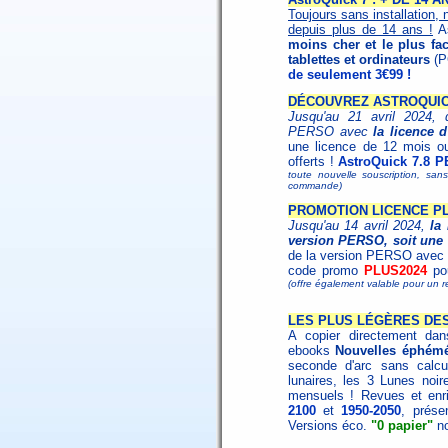
Toujours sans installation, 
depuis plus de 14 ans !
As
moins cher et le plus fac
tablettes et ordinateurs
(P
de seulement 3€99 !
DÉCOUVREZ ASTROQUICK
Jusqu'au 21 avril 2024, d
PERSO avec
la licence 
une licence de 12 mois o
offerts !
AstroQuick 7.8 P
toute nouvelle souscription, san
commande)
PROMOTION LICENCE PLU
Jusqu'au 14 avril 2024,
la
version PERSO, soit une 
de la version PERSO avec l
code promo
PLUS2024
pou
(offre également valable pour un 
LES PLUS LÉGÈRES DES
A copier directement dans
ebooks
Nouvelles éphémé
seconde d'arc sans calcu
lunaires, les 3 Lunes noire
mensuels ! Revues et enri
2100
et
1950-2050
, prése
Versions éco.
"0 papier"
no