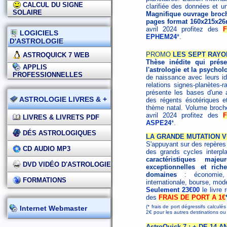
CALCUL DU SIGNE
clarifiée des données et un
SOLAIRE
Magnifique ouvrage broché
pages format 160x215x26
avril 2024 profitez des
LOGICIELS
EPHEM24
*.
D'ASTROLOGIE
PROMO
LES SEPT RAYO
ASTROQUICK 7 WEB
Thèse inédite qui présen
APPLIS
l'astrologie et la psychol
PROFESSIONNELLES
de naissance avec leurs id
relations signes-planètes-
présente les bases d'une as
ASTROLOGIE LIVRES & +
des régents ésotériques et 
thème natal. Volume broc
avril 2024 profitez des
LIVRES & LIVRETS PDF
ASPE24
*.
DÉS ASTROLOGIQUES
LA GRANDE MUTATION V
S'appuyant sur des repères h
CD AUDIO MP3
des grands cycles interpl
caractéristiques maj
DVD VIDÉO D'ASTROLOGIE
exceptionnelles et ri
domaines
: économie, s
FORMATIONS
internationale, bourse, mode
Seulement 23€00
le livre
des
FRAIS DE PORT A 1€
(* frais de port dégressifs calculé
Internet Webmaster
2€ pour les autres destinations 
AstroQuick 7 : + DE 14