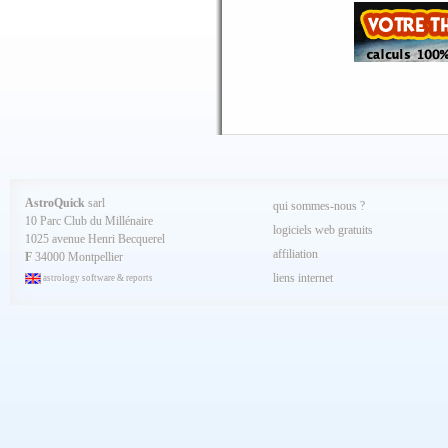
Mai 2025
Avril 2025
Mars 2025
Février 2025
Spécial AQ 7.84 jan.2025
Janvier 2025
Décembre 2024
Novembre 2024
Octobre 2024
Septembre 2024
Aout 2024
Juillet 2024
Juin 2024
Mai 2024
AstroQuick
sarl
qui sommes-nous ?
Avril 2024
10 Parc Club du Millénaire
Mars 2024
logiciels web gratuits
1025 avenue Henri Becquerel
Février 2024
affiliation
Janvier 2024
F
34000 Montpellier
Décembre 2023
liens internet
astrology software & reports
Novembre 2023
Octobre 2023
Septembre 2023
Aout 2023
Juillet 2023
Juin 2023
Mai 2023
Avril 2023
Mars 2023
Février 2023
Janvier 2023