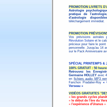
PROMOTION LIVRETS D
Astrologie psychologiqu
pratique de l'astrologie
d'astrologie disponibl
téléchargement immédiat.
PROMOTION PRÉVISION
Vos prévisions astrales 
Révolution Solaire
et le cal
précieux pour faire le poin
personnelle. Jusqu'au 14 a
sur le Pack Anniversaire a
SPÉCIAL PRINTEMPS & 
100% GRATUIT : 50 heures
Retrouvez les Enregis
Germaine HOLLEY
avec 4
en
fichiers audio MP3 rem
Fanchon Pradalier-Roy
« 
Verseau »
VIDÉOS GRATUITES "DE
«
les grands cycles planét
«
le début de l'ère du Ver
«
l'expérience d'Uranus
» 