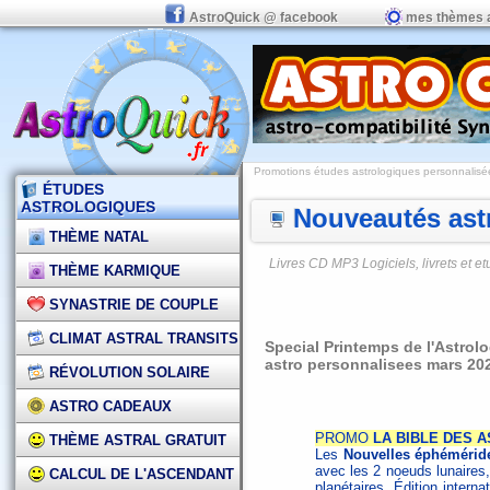
AstroQuick @ facebook
mes thèmes 
Promotions études astrologiques personnalisées,
ÉTUDES
ASTROLOGIQUES
Nouveautés astr
THÈME NATAL
Livres CD MP3 Logiciels, livrets et 
THÈME KARMIQUE
SYNASTRIE DE COUPLE
CLIMAT ASTRAL TRANSITS
Special Printemps de l'Astrol
astro personnalisees mars 20
RÉVOLUTION SOLAIRE
ASTRO CADEAUX
PROMO
LA BIBLE DES A
THÈME ASTRAL GRATUIT
Les
Nouvelles éphémérid
avec les 2 noeuds lunaires,
CALCUL DE L'ASCENDANT
planétaires. Édition interna