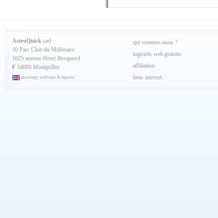
Octobre 2024
Septembre 2024
Aout 2024
Juillet 2024
Juin 2024
Mai 2024
AstroQuick
sarl
qui sommes-nous ?
Avril 2024
10 Parc Club du Millénaire
Mars 2024
logiciels web gratuits
1025 avenue Henri Becquerel
Février 2024
affiliation
Janvier 2024
F
34000 Montpellier
Décembre 2023
liens internet
astrology software & reports
Novembre 2023
Octobre 2023
Septembre 2023
Aout 2023
Juillet 2023
Juin 2023
Mai 2023
Avril 2023
Mars 2023
Février 2023
Janvier 2023
Décembre 2022
Novembre 2022
Octobre 2022
Septembre 2022
Aout 2022
Juillet 2022
Juin 2022
Mai 2022