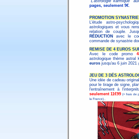
"L'astrologie karmique" a
pages, seulement 9€
.
PROMOTION SYNASTRIE 
L'étude astro-psycholo
astrologiques et vous ren
relation de couple. Jus
RÉDUCTION
avec le c
commande de synastrie dou
REMISE DE 4 EUROS SU
Avec le code promo
astrologique thème astral 
euros
jusqu'au 6 juin 2021
JEU DE 3 DÉS ASTROLO
Une idée de cadeau origina
pour le tirage de signe, pla
l'entraînement à l'interpr
seulement 11€99
(+ frais de 
.
la France).