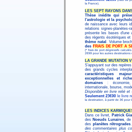
la France).
LES SEPT RAYONS DANS 
Thèse inédite qui présen
l'astrologie et la psychol
de naissance avec leurs id
relations signes-planètes-
présente les bases d'une as
des régents ésotériques et
thème natal
. Volume broc
des
FRAIS DE PORT A 
(* frais de port dégressifs calculé
2€99 pour les autres destination
LA GRANDE MUTATION V
S'appuyant sur des repères h
des grands cycles interpl
caractéristiques maj
exceptionnelles et ri
domaines
: économie, s
internationale, bourse, mode
Disponible en livre relié 
Seulement 23€00
le livre 
la destination, à partir de 3€ pour 
LES INDICES KARMIQUE
Dans ce livret,
Patrick Gia
des
Noeuds Lunaires
, de
des
planètes rétrogrades
des commentaires plus com