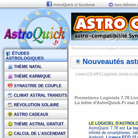
AstroQuick @ facebook
mes thèmes 
Promotions études astrologiques personnalisées,
ÉTUDES
ASTROLOGIQUES
Nouveautés astr
THÈME NATAL
Livres CD MP3 Logiciels, livrets et 
THÈME KARMIQUE
SYNASTRIE DE COUPLE
CLIMAT ASTRAL TRANSITS
Promotions Logiciels 7.78 Li
La lettre d'AstroQuick.Fr mai 
RÉVOLUTION SOLAIRE
ASTRO CADEAUX
LE LOGICIEL D'ASTROLO
THÈME ASTRAL GRATUIT
AstroQuick 7.78 est
Le log
infinité de smartphones, ta
CALCUL DE L'ASCENDANT
Android).
Licence ECO 12 m