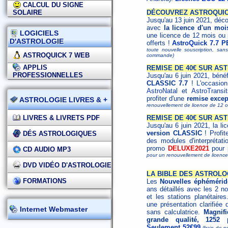
CALCUL DU SIGNE
SOLAIRE
DÉCOUVREZ ASTROQUICK
Jusqu'au 13 juin 2021, déco
avec
la licence d'un moi
LOGICIELS
une licence de 12 mois ou
D'ASTROLOGIE
offerts !
AstroQuick 7.7 P
toute nouvelle souscription, san
ASTROQUICK 7 WEB
commande)
APPLIS
REMISE DE 40€ SUR AST
PROFESSIONNELLES
Jusqu'au 6 juin 2021, béné
CLASSIC 7.7
! L'occasion 
AstroNatal
et
AstroTransit
profiter d'une
remise excep
ASTROLOGIE LIVRES & +
renouvellement de licence de 12 o
LIVRES & LIVRETS PDF
REMISE DE 40€ SUR AS
Jusqu'au 6 juin 2021, la l
version CLASSIC
! Profit
DÉS ASTROLOGIQUES
des modules d'interprétat
promo
DELUXE2021
pour p
CD AUDIO MP3
pour un renouvellement de licen
DVD VIDÉO D'ASTROLOGIE
LA BIBLE DES ASTROLOG
FORMATIONS
Les
Nouvelles éphémérid
ans détaillés avec les 2 no
et les stations planétaires
une présentation clarifiée
Internet Webmaster
sans calculatrice.
Magnifi
grande qualité, 1252
Seulement 52€99
(frais de p