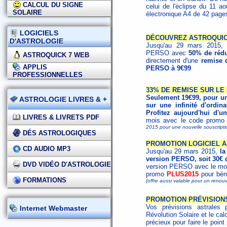
CALCUL DU SIGNE
celui de l'éclipse du 11 
SOLAIRE
électronique A4 de 42 page
LOGICIELS
DÉCOUVREZ ASTROQUICK
D'ASTROLOGIE
Jusqu'au 29 mars 2015, d
PERSO avec
50% de rédu
ASTROQUICK 7 WEB
directement d'une
remise 
APPLIS
PERSO à 9€99
PROFESSIONNELLES
33% DE REMISE SUR LE 
Seulement 19€99, pour un 
ASTROLOGIE LIVRES & +
sur une infinité d'ordina
Profitez aujourd'hui d
LIVRES & LIVRETS PDF
mois avec le code prom
2015 pour une nouvelle souscripti
DÉS ASTROLOGIQUES
PROMOTION LOGICIEL A
CD AUDIO MP3
Jusqu'au 29 mars 2015,
la
version PERSO, soit 30€ d
DVD VIDÉO D'ASTROLOGIE
version PERSO avec le modu
promo
PLUS2015
pour béné
FORMATIONS
(offre aussi valable pour un renou
PROMOTION PRÉVISION
Vos prévisions astrales 
Internet Webmaster
Révolution Solaire
et le cal
précieux pour faire le poin