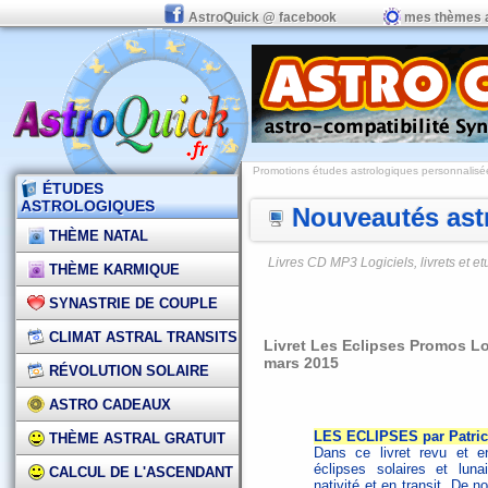
AstroQuick @ facebook
mes thèmes 
Promotions études astrologiques personnalisées,
ÉTUDES
ASTROLOGIQUES
Nouveautés astr
THÈME NATAL
Livres CD MP3 Logiciels, livrets et 
THÈME KARMIQUE
SYNASTRIE DE COUPLE
CLIMAT ASTRAL TRANSITS
Livret Les Eclipses Promos Lo
mars 2015
RÉVOLUTION SOLAIRE
ASTRO CADEAUX
LES ECLIPSES par Patric
THÈME ASTRAL GRATUIT
Dans ce livret revu et e
éclipses solaires et luna
CALCUL DE L'ASCENDANT
nativité et en transit. D