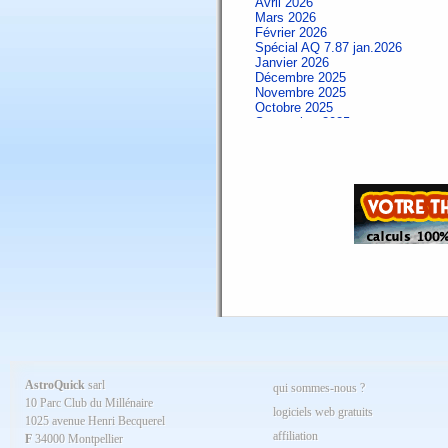
Avril 2026
Mars 2026
Février 2026
Spécial AQ 7.87 jan.2026
Janvier 2026
Décembre 2025
Novembre 2025
Octobre 2025
Septembre 2025
Aout 2025
Juillet 2025
Juin 2025
Mai 2025
Avril 2025
Mars 2025
Février 2025
Spécial AQ 7.84 jan.2025
Janvier 2025
Décembre 2024
Novembre 2024
Octobre 2024
Septembre 2024
Aout 2024
Juillet 2024
Juin 2024
Mai 2024
AstroQuick
sarl
qui sommes-nous ?
Avril 2024
10 Parc Club du Millénaire
Mars 2024
logiciels web gratuits
1025 avenue Henri Becquerel
Février 2024
affiliation
Janvier 2024
F
34000 Montpellier