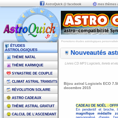
AstroQuick @ facebook
mes thèmes 
Promotions études astrologiques personnalisées,
ÉTUDES
ASTROLOGIQUES
Nouveautés astr
THÈME NATAL
Livres CD MP3 Logiciels, livrets et 
THÈME KARMIQUE
SYNASTRIE DE COUPLE
CLIMAT ASTRAL TRANSITS
Bijou astral Logiciels ECO 7.5
decembre 2015
RÉVOLUTION SOLAIRE
ASTRO CADEAUX
CADEAU DE NOËL : OFF
THÈME ASTRAL GRATUIT
En pendentif et broche,
magnifique médaille z
CALCUL DE L'ASCENDANT
personnalisé d'après l