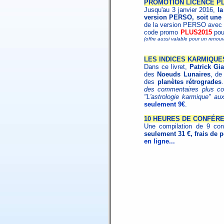
PROMOTION LICENCE PL
Jusqu'au 3 janvier 2016,
la
version PERSO, soit une 
de la version PERSO avec l
code promo
PLUS2015
pou
(offre aussi valable pour un ren
LES INDICES KARMIQUE
Dans ce livret,
Patrick Gia
des
Noeuds Lunaires
, de
des
planètes rétrogrades
des commentaires plus com
"L'astrologie karmique" au
seulement 9€
.
10 HEURES DE CONFÉR
Une compilation de 9 con
seulement 31 €, frais de p
en ligne...