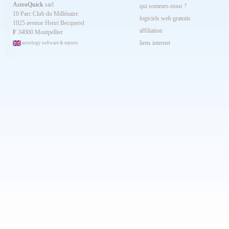
Mai 2024
AstroQuick
sarl
qui sommes-nous ?
Avril 2024
10 Parc Club du Millénaire
Mars 2024
logiciels web gratuits
1025 avenue Henri Becquerel
Février 2024
affiliation
Janvier 2024
F
34000 Montpellier
Décembre 2023
liens internet
astrology software & reports
Novembre 2023
Octobre 2023
Septembre 2023
Aout 2023
Juillet 2023
Juin 2023
Mai 2023
Avril 2023
Mars 2023
Février 2023
Janvier 2023
Décembre 2022
Novembre 2022
Octobre 2022
Septembre 2022
Aout 2022
Juillet 2022
Juin 2022
Mai 2022
Avril 2022
Mars 2022
Février 2022
Janvier 2022
Décembre 2021