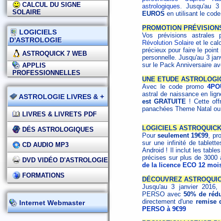
CALCUL DU SIGNE
astrologiques
. Jusqu'au 3
SOLAIRE
EUROS
en utilisant le co
PROMOTION PRÉVISION
LOGICIELS
Vos prévisions astrales 
D'ASTROLOGIE
Révolution Solaire
et le cal
précieux pour faire le poin
ASTROQUICK 7 WEB
personnelle. Jusqu'au 3 ja
sur le Pack Anniversaire a
APPLIS
PROFESSIONNELLES
UNE ETUDE ASTROLOGI
Avec le code promo
4PO
astral de naissance en lig
ASTROLOGIE LIVRES & +
est GRATUITE
! Cette off
panachées Theme Natal ou 
LIVRES & LIVRETS PDF
LOGICIELS ASTROQUICK 
DÉS ASTROLOGIQUES
Pour
seulement 19€99
, pr
sur une infinité de table
CD AUDIO MP3
Android ! Il inclut les tabl
précises sur plus de 3000
DVD VIDÉO D'ASTROLOGIE
de la licence ECO 12 moi
FORMATIONS
DÉCOUVREZ ASTROQUICK
Jusqu'au 3 janvier 2016, 
PERSO avec
50% de rédu
directement d'une
remise 
Internet Webmaster
PERSO à 9€99