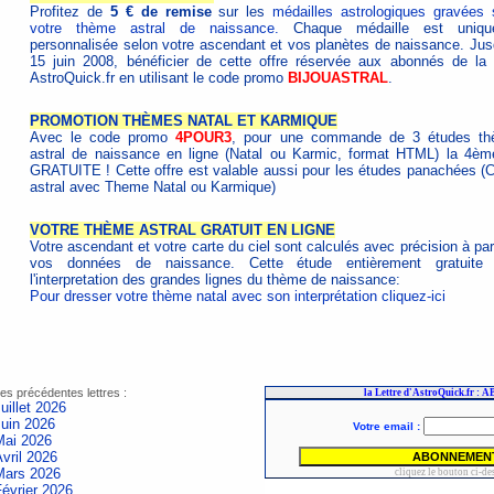
Profitez de
5 € de remise
sur les
médailles astrologiques gravées 
votre thème astral de naissance.
Chaque médaille est uniqu
personnalisée selon votre ascendant et vos planètes de naissance. Jus
15 juin 2008, bénéficier de cette offre réservée aux abonnés de la l
AstroQuick.fr en utilisant le code promo
BIJOUASTRAL
.
PROMOTION THÈMES NATAL ET KARMIQUE
Avec le code promo
4POUR3
, pour une commande de 3 études t
astral de naissance en ligne (Natal ou Karmic, format HTML) la 4èm
GRATUITE ! Cette offre est valable aussi pour les études panachées (C
astral avec Theme Natal ou Karmique)
VOTRE THÈME ASTRAL GRATUIT EN LIGNE
Votre ascendant et votre carte du ciel sont calculés avec précision à par
vos données de naissance. Cette étude entièrement gratuite 
l'interpretation des grandes lignes du thème de naissance:
Pour dresser votre thème natal avec son interprétation cliquez-ici
es précédentes lettres :
uillet 2026
Juin 2026
Mai 2026
vril 2026
Mars 2026
évrier 2026