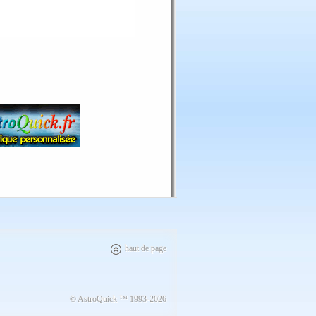
haut de page
© AstroQuick ™ 1993-2026