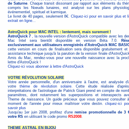
de Saturne
. Chaque transit dissonant par rapport aux éléments du thè
compris les Noeuds lunaires, est analysé sur les plans physiolog
événementiel, spirituel et karmique.
Le livret de 40 pages, seulement 8€.
Cliquez-ici pour en savoir plus et l
extrait en ligne...
AstroQuick pour MAC INTEL : lentement, mais surement !
AstroQuick 7
, la nouvelle version d'AstroQuick compatible avec les der
Mac Intel sera bientôt disponible en version Béta 7.0.
Rés
exclusivement aux utilisateurs enregistrés d'AstroQuick MAC BASIC
cette version en cours de finalisation sera disponible gratuitement et
assistance technique jusqu'à la parution de la version finale d'AstroQuic
Amis du Mac, rendez-vous pour une nouvelle naissance avec la proc
lettre d'AstroQuick !
Cliquez-ici vous abonner à lettre d'AstroQuick
VOTRE RÉVOLUTION SOLAIRE
Votre année personnelle, d'un anniversaire à l'autre, est analysée d'
votre
thème de révolution solaire
. Cette étude réalisée d'aprè
interprétations de l'astrologue de Patrick Giani prend en compte de nom
paramètres, dont notamment les superpositions et interaspects av
Theme de naissance. Un guide précieux que vous pouvez consulter à
moment de l'année pour mieux maîtriser votre destin.
cliquez-ici po
savoir plus
Jusqu'au 1er juin 2008, profitez d'une
remise promotionnelle de 3 
votre RS
en utilisant le code promo
RS2008
.
THEME ASTRAL EN BIJOU