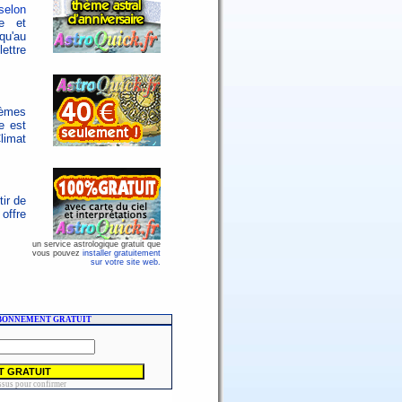
selon
e et
qu'au
ettre
hèmes
e est
limat
tir de
offre
un service astrologique gratuit que
vous pouvez
installer gratuitement
sur votre site web.