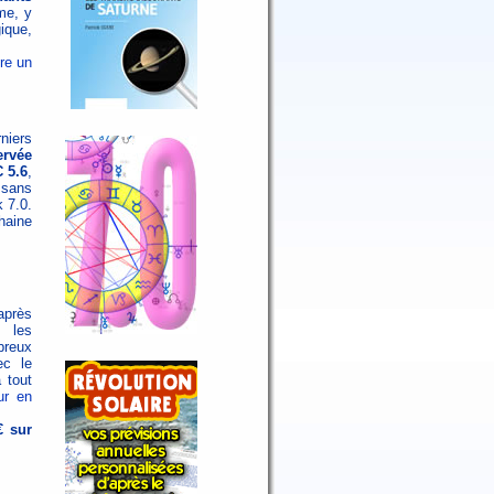
me, y
ique,
ire un
niers
ervée
 5.6
,
 sans
k 7.0.
haine
après
s les
breux
ec le
 tout
ur en
€ sur