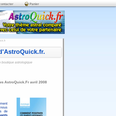
contacter
Panier
ck.fr
'AstroQuick.fr.
o boutique astrologique
ws AstroQuick.Fr avril 2008
mment
nous
ts de
nants