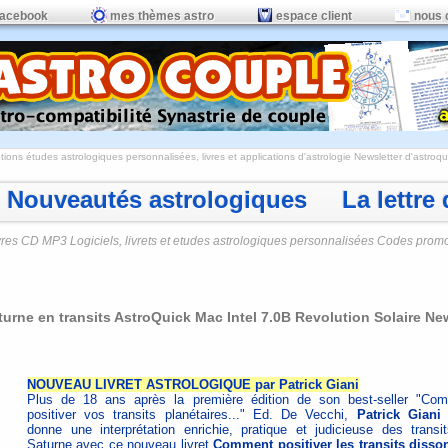
facebook
mes thèmes astro
espace client
nous 
ions études astrologiques personnalisées, livres et applications d'astrologie
Newsletter d'astroqui
Nouveautés astrologiques La lettre d
vres CD MP3 Logiciels, livrets et etudes astrologiques personnalisées Codes prom
turne en transits AstroQuick Mac Intel 7.0B Revolution Solaire Ne
NOUVEAU LIVRET ASTROLOGIQUE par Patrick Giani
Plus de 18 ans après la première édition de son best-seller "Co
positiver vos transits planétaires..." Ed. De Vecchi,
Patrick Giani
donne une interprétation enrichie, pratique et judicieuse des transi
Saturne avec ce nouveau livret
Comment positiver les transits disso