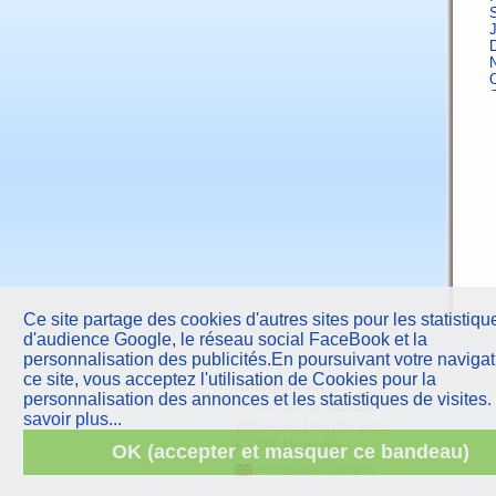
J
A
F
Ce site partage des cookies d'autres sites pour les statistiqu
d'audience Google, le réseau social FaceBook et la
J
personnalisation des publicités.En poursuivant votre navigat
ce site, vous acceptez l'utilisation de Cookies pour la
AstroQuick
sarl
A
personnalisation des annonces et les statistiques de visites.
10 Parc Club du Millénaire
savoir plus...
1025 avenue Henri Becquerel
F
F
34000 Montpellier
OK (accepter et masquer ce bandeau)
astrology software & reports