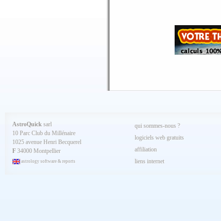
Aout 2025
Juillet 2025
Juin 2025
Mai 2025
Avril 2025
Mars 2025
Février 2025
Spécial AQ 7.84 jan.2025
Janvier 2025
Décembre 2024
Novembre 2024
Octobre 2024
Septembre 2024
Aout 2024
Juillet 2024
Juin 2024
Mai 2024
AstroQuick
sarl
qui sommes-nous ?
Avril 2024
10 Parc Club du Millénaire
Mars 2024
logiciels web gratuits
1025 avenue Henri Becquerel
Février 2024
affiliation
Janvier 2024
F
34000 Montpellier
Décembre 2023
liens internet
astrology software & reports
Novembre 2023
Octobre 2023
Septembre 2023
Aout 2023
Juillet 2023
Juin 2023
Mai 2023
Avril 2023