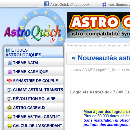
AstroQuick @ facebook
mes thèmes 
Promotions études astrologiques personnalisées,
ÉTUDES
ASTROLOGIQUES
Nouveautés astr
THÈME NATAL
Livres CD MP3 Logiciels, livrets et 
THÈME KARMIQUE
SYNASTRIE DE COUPLE
CLIMAT ASTRAL TRANSITS
Logiciels AstroQuick 7.849 Ca
RÉVOLUTION SOLAIRE
ASTRO CADEAUX
Mise à jour des logiciels
Plus de 59.000 dates célèb
THÈME ASTRAL GRATUIT
Sans installation ni obsol
pratique des astrologues 
CALCUL DE L'ASCENDANT