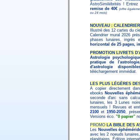
AstroSimilébrités
! Entrez
remise de 40€
(offre égalem
ou 24 mois)
NOUVEAU : CALENDRIER
Illustré des 12 cartes du ci
Calendrier mural 2026 prése
phases lunaires, ingrès e
horizontal de 25 pages, i
PROMOTION LIVRETS D
Astrologie psychologiqu
pratique de l'astrologie
d'astrologie disponibl
téléchargement immédiat.
LES PLUS LÉGÈRES DES
A copier directement dans
ebooks
Nouvelles éphémé
seconde d'arc sans calcu
lunaires, les 3 Lunes noire
mensuels ! Revues et enri
2100
et
1950-2050
, prése
Versions éco.
"0 papier"
no
PROMO
LA BIBLE DES A
Les
Nouvelles éphémérid
avec les 2 noeuds lunaires,
planétaires. Édition interna