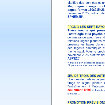
clarifiée des données et un
Magnifique ouvrage broché
pages format 160x215x2
novembre 2025 profitez d
EPHEM25
*.
PROMO
LES SEPT RAYO
Thèse inédite qui présen
l'astrologie et la psychol
de naissance avec leurs id
relations signes-planètes-
présente les bases d'une as
des régents ésotériques et 
thème natal. Volume broc
novembre 2025 profitez d
ASPE25
*.
(* frais de port dégressifs calculé
2€ pour les autres destinations 
JEU DE TROIS DÉS AST
Une idée de cadeau origina
tirage de signe, planète 
l'entraînement à l'interpr
seulement 11€99
(+ frais de 
.
la France).
PROMOTION PRÉVISION