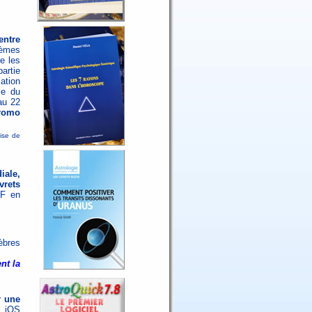
entre
hèmes
e les
artie
ation
le du
au 22
romo
mise de
iale,
vrets
DF en
èbres
nt la
r une
 iOS