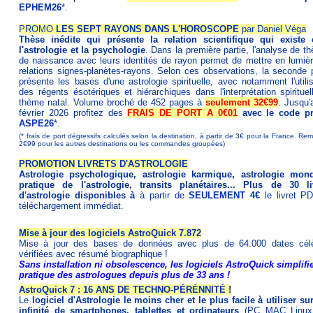
EPHEM26
*.
PROMO
LES SEPT RAYONS DANS L'HOROSCOPE
par Daniel Véga
Thèse inédite qui présente la relation scientifique qui existe 
l'astrologie et la psychologie
. Dans la première partie, l'analyse de t
de naissance avec leurs identités de rayon permet de mettre en lumièr
relations signes-planètes-rayons. Selon ces observations, la seconde p
présente les bases d'une astrologie spirituelle, avec notamment l'utilis
des régents ésotériques et hiérarchiques dans l'interprétation spirituel
thème natal. Volume broché de 452 pages à
seulement 32€99
. Jusqu'
février 2026 profitez des
FRAIS DE PORT A 0€01
avec le code p
ASPE26
*.
(* frais de port dégressifs calculés selon la destination, à partir de 3€ pour la France. Re
2€99 pour les autres destinations ou les commandes groupées)
PROMOTION LIVRETS D'ASTROLOGIE
Astrologie psychologique, astrologie karmique, astrologie mond
pratique de l'astrologie, transits planétaires... Plus de 30 li
d'astrologie disponibles à
à partir de
SEULEMENT 4€
le livret P
téléchargement immédiat.
Mise à jour des logiciels AstroQuick 7.872
Mise à jour des bases de données avec plus de 64.000 dates cél
vérifiées avec résumé biographique !
Sans installation ni obsolescence, les logiciels AstroQuick simplifie
pratique des astrologues depuis plus de 33 ans !
AstroQuick 7 : 16 ANS DE TECHNO-PÉRÉNNITÉ !
Le
logiciel d'Astrologie le moins cher et le plus facile à utiliser su
infinité de smartphones, tablettes et ordinateurs
(PC MAC Linux