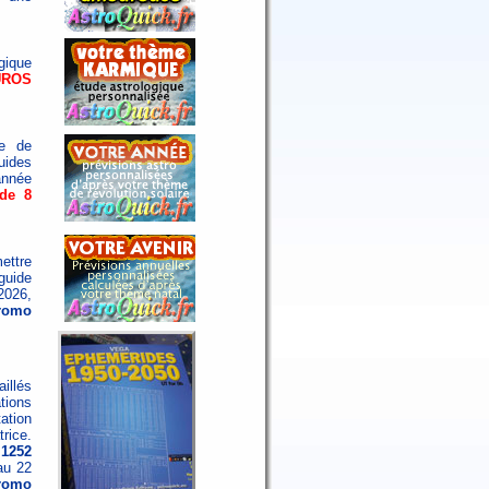
gique
UROS
me de
uides
année
de 8
ettre
guide
2026,
romo
illés
ations
tation
rice.
 1252
au 22
romo