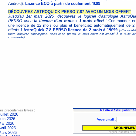
Android).
Licence ECO à partir de seulement 4€99 !
DÉCOUVREZ ASTROQUICK PERSO 7.87 AVEC UN MOIS OFFERT
Jusqu'au 1er mars 2026, découvrez le logiciel d'astrologie AstroQu
PERSO avec
la licence d'un mois + 1 mois offert
!
Commandez ens
une licence de 12 mois ou plus et bénéficiez automatiquement de 2
offerts !
AstroQuick 7.8 PERSO licence de 2 mois à 19€99
(offre valab
toute nouvelle souscription, sans code promo, le mois offert est crédité à la suite de
commande)
es précédentes lettres :
uillet 2026
Juin 2026
Mai 2026
vril 2026
Mars 2026