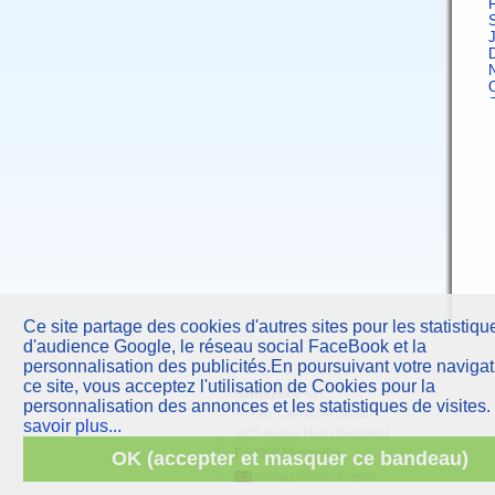
F
J
A
F
Ce site partage des cookies d'autres sites pour les statistiqu
d'audience Google, le réseau social FaceBook et la
J
personnalisation des publicités.En poursuivant votre navigat
ce site, vous acceptez l'utilisation de Cookies pour la
AstroQuick
sarl
A
personnalisation des annonces et les statistiques de visites.
10 Parc Club du Millénaire
savoir plus...
1025 avenue Henri Becquerel
F
F
34000 Montpellier
OK (accepter et masquer ce bandeau)
astrology software & reports