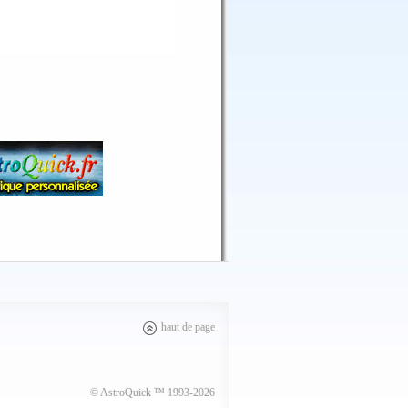
haut de page
© AstroQuick ™ 1993-2026