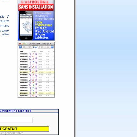
ick 7
uite
 mois
le pour
 votre