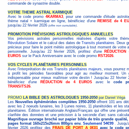
commande de synastrie double.
VOTRE THEME ASTRAL KARMIQUE
Avec le code promo
4KARMA3
, pour une commande d'étude astrolo
thème natal + karmique en ligne, bénéficiez d'une
REMISE de 4 E
jusqu'au 22 février 2026
.
(offre non cumulable)
PROMOTION PRÉVISIONS ASTROLOGIQUES ANNUELLES
Vos prévisions astrales personnelles réalisées d'après votre thè
Révolution Solaire
et le calcul des dates de
Transits planétaires
. Deux g
précieux pour faire le point météo astrologique à tout moment de votre 
personnelle. Jusqu'au 22 février 2026, profitez d'une
RÉDUCTION 
EUROS
sur le Pack Anniversaire avec le code promo
RST2026
.
VOS CYCLES PLANÉTAIRES PERSONNELS
Avec l'interprétation de vos
Transits planétaires majeurs
, vous pourrez m
à profit les périodes favorables pour agir au meilleur moment. Un 
indispensable pour mieux maîtriser votre destin ! Jusqu'au 22 février 
bénéficiez d'une
RÉDUCTION de 4 EUROS
avec le
code p
TRANSITS26
.
PROMO
LA BIBLE DES ASTROLOGUES 1950-2050
par Daniel Véga
Les
Nouvelles éphémérides complètes 1950-2050
offrent 101 ans déta
avec les 2 noeuds lunaires, les 3 Lunes noires, 11 planétoïdes et les st
planétaires. Édition internationale Anglais/Français qui offre une présen
clarifiée des données et une précision à la seconde d'arc sans calculat
Magnifique ouvrage broché sur papier bible de très grande qualité,
pages format 160x215x26mm 800grs env.
Seulement 54€99
. Jusqu'
février 2026 profitez des
FRAIS DE PORT A 0€01
avec le code p