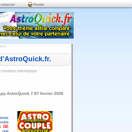
contacter
Panier
ck.fr
'AstroQuick.fr.
o boutique astrologique
pp AstroQuick 7.87 fevrier 2026
hèmes
votre
S DE
 une