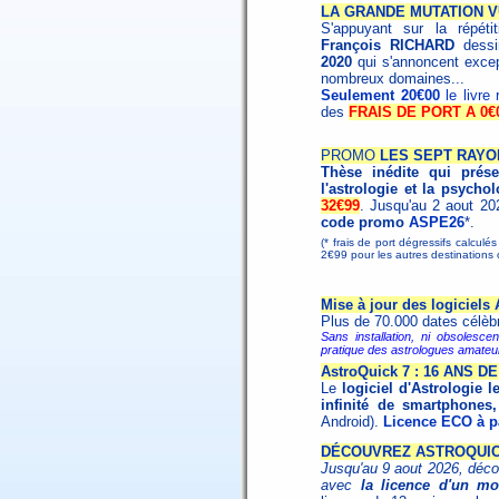
LA GRANDE MUTATION V
S'appuyant sur la répéti
François RICHARD
dessi
2020
qui s'annoncent excep
nombreux domaines...
Seulement 20€00
le livre
des
FRAIS DE PORT A 0€
PROMO
LES SEPT RAYO
Thèse inédite qui présen
l'astrologie et la psychol
32€99
. Jusqu'au 2 aout 20
code promo
ASPE26
*.
(* frais de port dégressifs calculé
2€99 pour les autres destination
Mise à jour des logiciels
Plus de 70.000 dates célèb
Sans installation, ni obsolescen
pratique des astrologues amateur
AstroQuick 7 : 16 ANS 
Le
logiciel d'Astrologie l
infinité de smartphones,
Android).
Licence ECO à pa
DÉCOUVREZ ASTROQUICK
Jusqu'au 9 aout 2026, déco
avec
la licence d'un mo