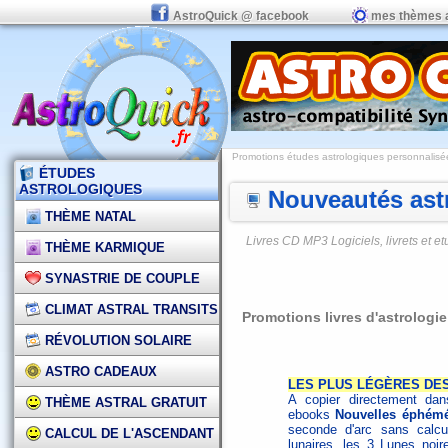
AstroQuick @ facebook
mes thèmes 
Promotions études astrologiques personnalisées,
ÉTUDES
ASTROLOGIQUES
Nouveautés astr
THÈME NATAL
Livres CD MP3 Logiciels, livrets et 
THÈME KARMIQUE
SYNASTRIE DE COUPLE
CLIMAT ASTRAL TRANSITS
Promotions livres d'astrologi
RÉVOLUTION SOLAIRE
ASTRO CADEAUX
LES PLUS LÉGÈRES DES
A copier directement dans
THÈME ASTRAL GRATUIT
ebooks
Nouvelles éphémé
seconde d'arc sans calcu
CALCUL DE L'ASCENDANT
lunaires, les 3 Lunes noire