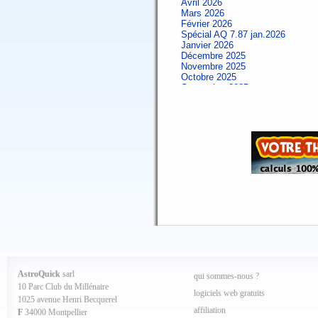
Avril 2026
Mars 2026
Février 2026
Spécial AQ 7.87 jan.2026
Janvier 2026
Décembre 2025
Novembre 2025
Octobre 2025
Septembre 2025
Aout 2025
Juillet 2025
Juin 2025
Mai 2025
Avril 2025
Mars 2025
Février 2025
Spécial AQ 7.84 jan.2025
Janvier 2025
Décembre 2024
Novembre 2024
Octobre 2024
Septembre 2024
Aout 2024
Juillet 2024
Juin 2024
Mai 2024
AstroQuick
sarl
qui sommes-nous ?
Avril 2024
10 Parc Club du Millénaire
Mars 2024
logiciels web gratuits
1025 avenue Henri Becquerel
Février 2024
affiliation
Janvier 2024
F
34000 Montpellier