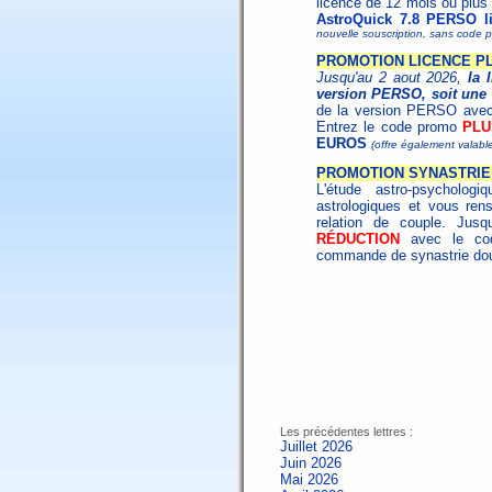
licence de 12 mois ou plus 
AstroQuick 7.8 PERSO l
nouvelle souscription, sans code p
PROMOTION LICENCE PL
Jusqu'au 2 aout 2026,
la 
version PERSO, soit une 
de la version PERSO ave
Entrez le code promo
PLU
EUROS
(offre également valabl
PROMOTION SYNASTRIE 
L'étude astro-psycholo
astrologiques et vous ren
relation de couple. Jus
RÉDUCTION
avec le c
commande de synastrie dou
Les précédentes lettres :
Juillet 2026
Juin 2026
Mai 2026