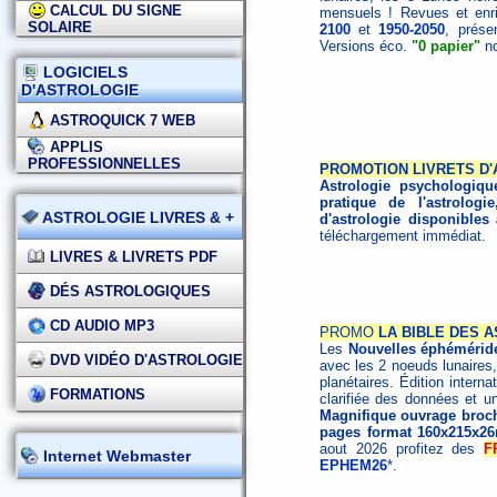
CALCUL DU SIGNE
mensuels ! Revues et enri
SOLAIRE
2100
et
1950-2050
, prése
Versions éco.
"0 papier"
no
LOGICIELS
D'ASTROLOGIE
ASTROQUICK 7 WEB
APPLIS
PROFESSIONNELLES
PROMOTION LIVRETS D
Astrologie psychologiqu
pratique de l'astrologie
ASTROLOGIE LIVRES & +
d'astrologie disponibles
téléchargement immédiat.
LIVRES & LIVRETS PDF
DÉS ASTROLOGIQUES
CD AUDIO MP3
PROMO
LA BIBLE DES A
Les
Nouvelles éphémérid
DVD VIDÉO D'ASTROLOGIE
avec les 2 noeuds lunaires,
planétaires. Édition interna
FORMATIONS
clarifiée des données et un
Magnifique ouvrage broché
pages format 160x215x2
aout 2026 profitez des
F
Internet Webmaster
EPHEM26
*.