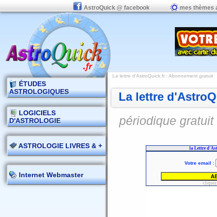
AstroQuick @ facebook
mes thèmes 
La lettre d'AstroQuick.fr : Abonnement gratuit
ÉTUDES
ASTROLOGIQUES
La lettre d'Astro
LOGICIELS
périodique gratuit
D'ASTROLOGIE
ASTROLOGIE LIVRES & +
Internet Webmaster