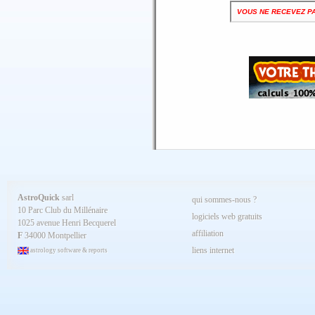
VOUS NE RECEVEZ P
AstroQuick
sarl
qui sommes-nous ?
10 Parc Club du Millénaire
logiciels web gratuits
1025 avenue Henri Becquerel
affiliation
F
34000 Montpellier
liens internet
astrology software & reports